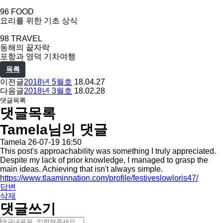
96 FOOD
요리를 위한 기초 상식
98 TRAVEL
동해의 끝자락
포항과 영덕 기차여행
목록
이전글
2018년 5월호
18.04.27
다음글
2018년 3월호
18.02.28
댓글목록
댓글목록
Tamela님의 댓글
작
Tamela
26-07-19 16:50
성
This post's approachability was something I truly appreciated.
일
Despite my lack of prior knowledge, I managed to grasp the
main ideas. Achieving that isn't always simple.
https://www.tlaaminnation.com/profile/festiveslowloris47/
답변
삭제
댓글쓰기
내