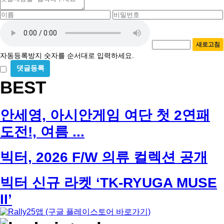
용
이
비
름
밀
자
필
번
동
수
호
새로고침
등
필
자동등록방지 숫자를 순서대로 입력하세요.
수
록
방
비
밀
BEST
지
글
사
용
안세영, 아시안게임 여단 첫 2연패
도전!, 여름 ...
빅터, 2026 F/W 의류 컬렉션 공개
빅터 신규 라켓 ‘TK-RYUGA MUSE
II’