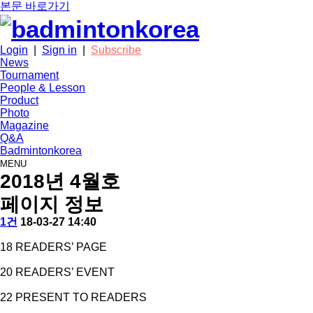
본문 바로가기
Login
|
Sign in
|
Subscribe
News
Tournament
People & Lesson
Product
Photo
Magazine
Q&A
Badmintonkorea
MENU
2018년 4월호
페이지 정보
작
배
댓
작
1건
18-03-27 14:40
성
드
글
성
본
자
민
일
18 READERS’ PAGE
문
턴
코
20 READERS’ EVENT
리
아
22 PRESENT TO READERS