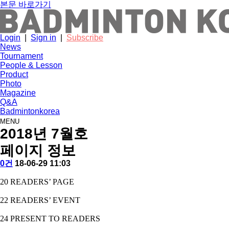
본문 바로가기
Login
|
Sign in
|
Subscribe
News
Tournament
People & Lesson
Product
Photo
Magazine
Q&A
Badmintonkorea
MENU
2018년 7월호
페이지 정보
작
배
댓
작
0건
18-06-29 11:03
성
드
글
성
본
자
민
일
20 READERS’ PAGE
문
턴
코
22 READERS’ EVENT
리
아
24 PRESENT TO READERS