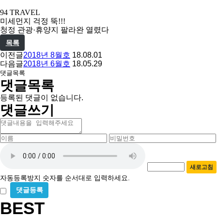
94 TRAVEL
미세먼지 걱정 뚝
!!!
청정 관광
·
휴양지 팔라완 열렸다
목록
이전글
2018년 8월호
18.08.01
다음글
2018년 6월호
18.05.29
댓글목록
댓글목록
등록된 댓글이 없습니다.
댓글쓰기
내
용
이
비
름
밀
자
필
번
동
수
호
새로고침
등
필
자동등록방지 숫자를 순서대로 입력하세요.
수
록
방
비
밀
BEST
지
글