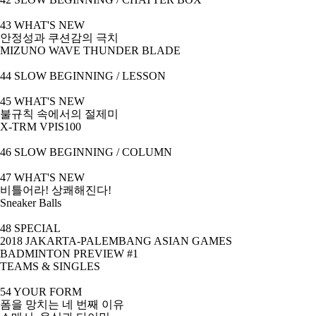
43 WHAT'S NEW
안정성과 쿠션감의 극치
MIZUNO WAVE THUNDER BLADE
44 SLOW BEGINNING / LESSON
45 WHAT'S NEW
불규칙 속에서의 절제미
X-TRM VPIS100
46 SLOW BEGINNING / COLUMN
47 WHAT'S NEW
비틀어라
!
상쾌해진다
!
Sneaker Balls
48 SPECIAL
2018 JAKARTA-PALEMBANG ASIAN GAMES
BADMINTON PREVIEW #1
TEAMS & SINGLES
54 YOUR FORM
폼을 망치는 네 번째 이유