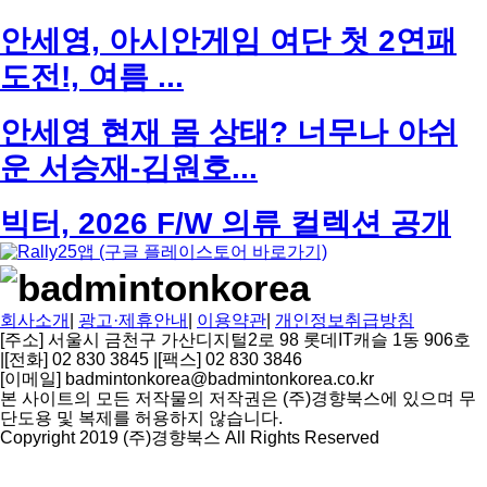
사
용
안세영, 아시안게임 여단 첫 2연패
도전!, 여름 ...
안세영 현재 몸 상태? 너무나 아쉬
운 서승재-김원호...
빅터, 2026 F/W 의류 컬렉션 공개
회사소개
|
광고·제휴안내
|
이용약관
|
개인정보취급방침
[주소] 서울시 금천구 가산디지털2로 98 롯데IT캐슬 1동 906호
|
[전화] 02 830 3845
|
[팩스] 02 830 3846
[이메일] badmintonkorea@badmintonkorea.co.kr
본 사이트의 모든 저작물의 저작권은 (주)경향북스에 있으며 무
단도용 및 복제를 허용하지 않습니다.
Copyright 2019 (주)경향북스 All Rights Reserved
상
단