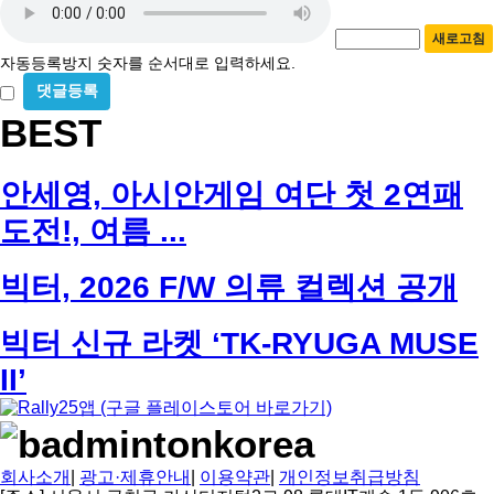
필
번
동
수
호
새로고침
등
필
자동등록방지 숫자를 순서대로 입력하세요.
수
록
방
비
밀
BEST
지
글
사
용
안세영, 아시안게임 여단 첫 2연패
도전!, 여름 ...
빅터, 2026 F/W 의류 컬렉션 공개
빅터 신규 라켓 ‘TK-RYUGA MUSE
II’
회사소개
|
광고·제휴안내
|
이용약관
|
개인정보취급방침