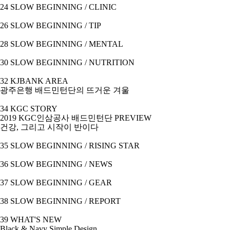
24 SLOW BEGINNING / CLINIC
26 SLOW BEGINNING / TIP
28 SLOW BEGINNING / MENTAL
30 SLOW BEGINNING / NUTRITION
32 KJBANK AREA
광주은행 배드민턴단의 뜨거운 겨울
34 KGC STORY
2019 KGC
인삼공사 배드민턴단
PREVIEW
건강
,
그리고 시작이 반이다
35 SLOW BEGINNING / RISING STAR
36 SLOW BEGINNING / NEWS
37 SLOW BEGINNING / GEAR
38 SLOW BEGINNING / REPORT
39 WHAT'S NEW
Black & Navy Simple Design