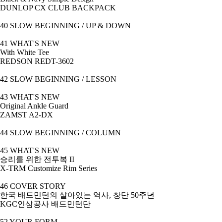
DUNLOP CX CLUB BACKPACK
40 SLOW BEGINNING / UP & DOWN
41 WHAT'S NEW
With White Tee
REDSON REDT-3602
42 SLOW BEGINNING / LESSON
43 WHAT'S NEW
Original Ankle Guard
ZAMST A2-DX
44 SLOW BEGINNING / COLUMN
45 WHAT'S NEW
승리를 위한 전투복
II
X-TRM Customize Rim Series
46 COVER STORY
한국 배드민턴의 살아있는 역사
,
창단
50
주년
KGC
인삼공사 배드민턴단
52 YOUR FORM