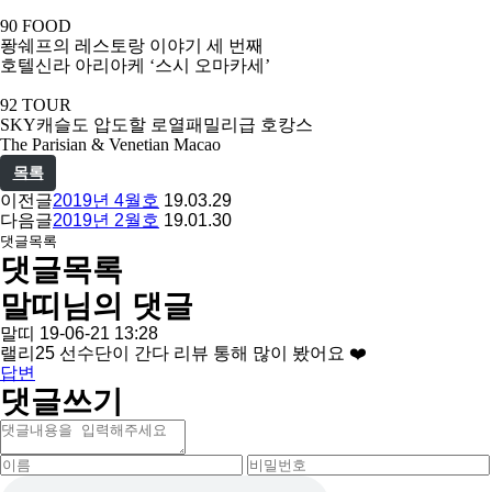
90 FOOD
퐝쉐프의 레스토랑 이야기 세 번째
호텔신라 아리아케
‘
스시 오마카세
’
92 TOUR
SKY
캐슬도 압도할 로열패밀리급 호캉스
The Parisian & Venetian Macao
목록
이전글
2019년 4월호
19.03.29
다음글
2019년 2월호
19.01.30
댓글목록
댓글목록
말띠님의 댓글
작
말띠
19-06-21 13:28
성
랠리25 선수단이 간다 리뷰 통해 많이 봤어요 ❤️
일
답변
댓글쓰기
내
용
이
비
름
밀
자