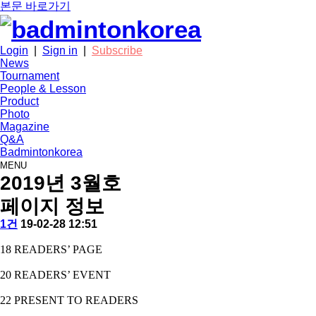
본문 바로가기
Login
|
Sign in
|
Subscribe
News
Tournament
People & Lesson
Product
Photo
Magazine
Q&A
Badmintonkorea
MENU
2019년 3월호
페이지 정보
작
배
댓
작
1건
19-02-28 12:51
성
드
글
성
본
자
민
일
18 READERS’ PAGE
문
턴
코
20 READERS’ EVENT
리
아
22 PRESENT TO READERS