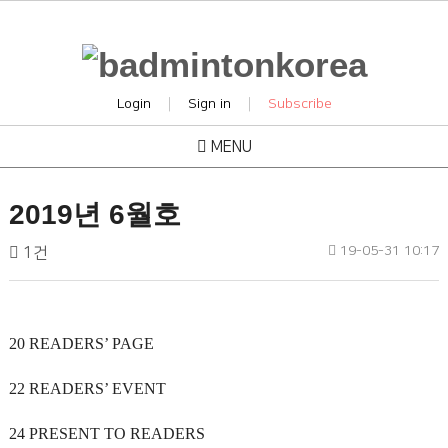
|
|
Login
Sign in
Subscribe
MENU
2019년 6월호
작
작
댓
19-05-31 10:17
배
1건
성
성
글
드
일
자
민
본
턴
문
20 READERS’ PAGE
코
리
22 READERS’ EVENT
아
24 PRESENT TO READERS