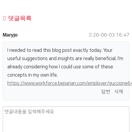
댓글목록
작
Maryjo
26-06-03 16:47
성
일
I needed to read this blog post exactly today. Your
useful suggestions and insights are really beneficial. I'm
already considering how I could use some of these
concepts in my own life.
https://www.workforce.beparian.com/employer/guccione6
답변
삭제
내
용