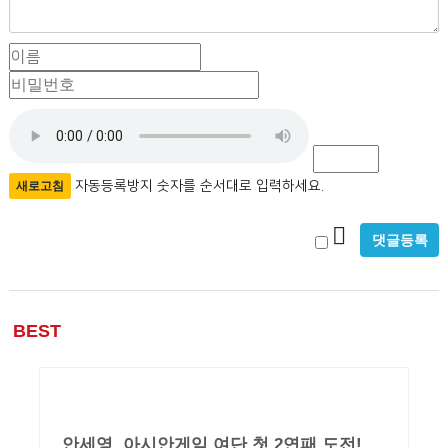
이
비
름
밀
필
번
자
수
호
필
동
수
등
자동등록방지 숫자를 순서대로 입력하세요.
새로고침
록
비
방
밀
지
글
BEST
사
용
안세영, 아시안게임 여단 첫 2연패 도전!,