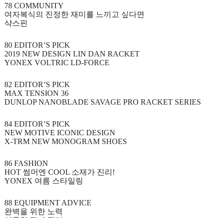
78 COMMUNITY
여자복식의 진정한 재미를 느끼고 싶다면
샥스핀
80 EDITOR’S PICK
2019 NEW DESIGN LIN DAN RACKET
YONEX VOLTRIC LD-FORCE
82 EDITOR’S PICK
MAX TENSION 36
DUNLOP NANOBLADE SAVAGE PRO RACKET SERIES
84 EDITOR’S PICK
NEW MOTIVE ICONIC DESIGN
X-TRM NEW MONOGRAM SHOES
86 FASHION
HOT
썸머엔
COOL
소재가 진리
!
YONEX
여름 스타일링
88 EQUIPMENT ADVICE
완벽을 위한 노력