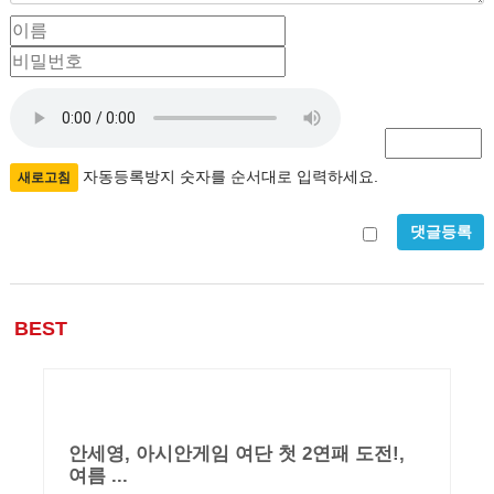
이
비
름
밀
필
번
자
수
호
필
동
수
등
자동등록방지 숫자를 순서대로 입력하세요.
새로고침
록
방
비
지
밀
글
BEST
사
용
안세영, 아시안게임 여단 첫 2연패 도전!,
여름 ...