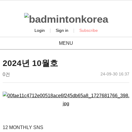
|
|
Login
Sign in
Subscribe
MENU
2024년 10월호
작
작
댓
24-09-30 16:37
배
0건
성
성
글
드
일
자
민
본
턴
문
코
리
아
12 MONTHLY SNS