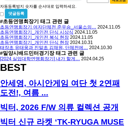
새로고침
등
수
자동등록방지 숫자를 순서대로 입력하세요.
록
비
방
밀
#초등연맹회장기
태그 관련 글
지
글
초등연맹회장기 여자단체전 준우승_서울소의…
2024.11.05
사
초등연맹회장기_개인전 단식 시상식
2024.11.05
용
초등연맹회장기_개인전 복식 현장
2024.11.05
초등연맹회장기_개인전 단식 현장
2024.10.31
태장초 유태웅과 진말초 김채원, 단체전에…
2024.10.30
#밀양시배드민터경기장
태그 관련 글
[2024 실업대학연맹회장기] 내가 할게…
2024.04.25
BEST
안세영, 아시안게임 여단 첫 2연패
도전!, 여름 ...
빅터, 2026 F/W 의류 컬렉션 공개
빅터 신규 라켓 ‘TK-RYUGA MUSE