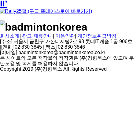
II’
회사소개
|
광고·제휴안내
|
이용약관
|
개인정보취급방침
[주소] 서울시 금천구 가산디지털2로 98 롯데IT캐슬 1동 906호
|
[전화] 02 830 3845
|
[팩스] 02 830 3846
[이메일] badmintonkorea@badmintonkorea.co.kr
본 사이트의 모든 저작물의 저작권은 (주)경향북스에 있으며 무
단도용 및 복제를 허용하지 않습니다.
Copyright 2019 (주)경향북스 All Rights Reserved
상
단
으
로