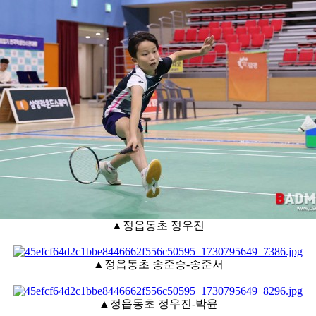
아
▲정읍동초 정우진
▲정읍동초 송준승-송준서
▲정읍동초 정우진-박윤