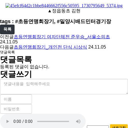
▲정읍동초 김현
tags : #초등연맹회장기, #밀양시배드민터경기장
목록
이전글
초등연맹회장기 여자단체전 준우승_서울소의초
24.11.05
다음글
초등연맹회장기_개인전 단식 시상식
24.11.05
댓글목록
댓글목록
등록된 댓글이 없습니다.
댓글쓰기
내
용
이
름
비
필
밀
수
자
번
호
동
필