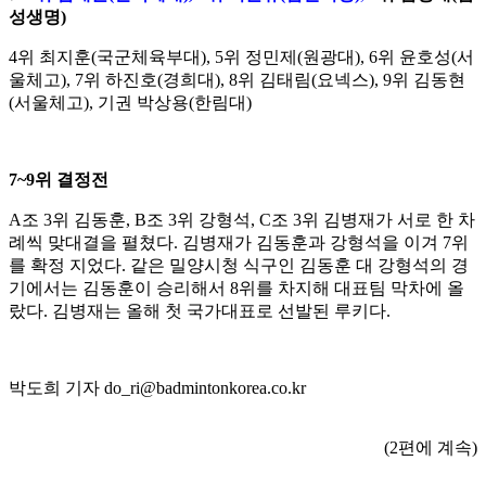
성생명
)
4
위 최지훈
(
국군체육부대
), 5
위 정민제
(
원광대
), 6
위 윤호성
(
서
울체고
), 7
위 하진호
(
경희대
), 8
위 김태림
(
요넥스
), 9
위 김동현
(
서울체고
),
기권 박상용
(
한림대
)
7~9
위 결정전
A
조
3
위 김동훈
, B
조
3
위 강형석
, C
조
3
위 김병재가 서로 한 차
례씩 맞대결을 펼쳤다
.
김병재가 김동훈과 강형석을 이겨
7
위
를 확정 지었다
.
같은 밀양시청 식구인 김동훈 대 강형석의 경
기에서는 김동훈이 승리해서
8
위를 차지해 대표팀 막차에 올
랐다
.
김병재는 올해 첫 국가대표로 선발된 루키다
.
박도희 기자 do_ri@badmintonkorea.co.kr
(2편에 계속)