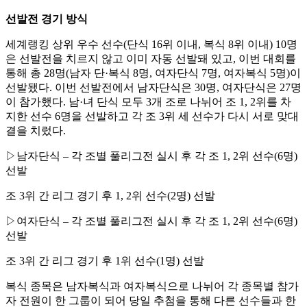
선발전 경기 방식
세계랭킹 상위 우수 선수
(
단식
16
위 이내
,
복식
8
위 이내
) 10
명
은 선발전을 치르지 않고 이미 자동 선발돼 있고
,
이번 대회를
통해 총
28
명
(
남자 단
·
복식
8
명
,
여자단식
7
명
,
여자복식
5
명
)
이
선발됐다
.
이번 선발전에서 남자단식은
30
명
,
여자단식은
27
명
이 참가했다
.
남
·
녀 단식 모두
3
개 조로 나뉘어 조
1, 2
위를 차
지한 선수
6
명을 선발하고 각 조
3
위 세 선수가 다시 서로 맞대
결을 치렀다
.
▷
남자단식
–
각 조별 풀리그전 실시 후 각 조
1, 2
위 선수
(6
명
)
선발
조
3
위 간 리그 경기 후
1, 2
위 선수
(2
명
)
선발
▷
여자단식
–
각 조별 풀리그전 실시 후 각 조
1, 2
위 선수
(6
명
)
선발
조
3
위 간 리그 경기 후
1
위 선수
(1
명
)
선발
복식 종목은 남자복식과 여자복식으로 나뉘어 각 종목별 참가
자 전원이 한 그룹이 되어 당일 추첨을 통해 다른 선수들과 한