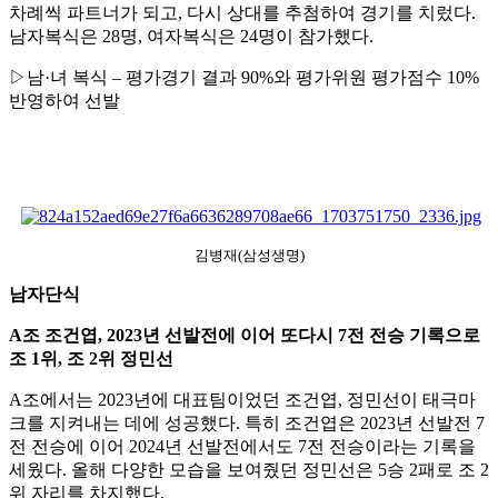
차례씩 파트너가 되고
,
다시 상대를 추첨하여 경기를 치렀다
.
남자복식은
28
명
,
여자복식은
24
명이 참가했다
.
▷
남
·
녀 복식
–
평가경기 결과
90%
와 평가위원 평가점수
10%
반영하여 선발
김병재(삼성생명)
남자단식
A
조 조건엽
, 2023
년 선발전에 이어 또다시
7
전 전승 기록으로
조
1
위
,
조
2
위 정민선
A
조에서는
2023
년에 대표팀이었던 조건엽
,
정민선이 태극마
크를 지켜내는 데에 성공했다
.
특히 조건엽은
2023
년 선발전
7
전 전승에 이어
2024
년 선발전에서도
7
전 전승이라는 기록을
세웠다
.
올해 다양한 모습을 보여줬던 정민선은
5
승
2
패로 조
2
위 자리를 차지했다
.