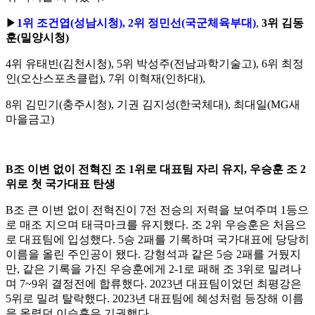
▶
1
위 조건엽
(
성남시청
), 2
위 정민선
(
국군체육부대
)
,
3
위 김동
훈
(
밀양시청
)
4
위 유태빈
(
김천시청
), 5
위 박성주
(
전남과학기술고
), 6
위 최정
인
(
오산스포츠클럽
), 7
위 이혁재
(
인하대
),
8
위 김민기
(
충주시청
),
기권 김지성
(
한국체대
),
최대일
(MG
새
마을금고
)
B
조 이변 없이 전혁진 조
1
위로 대표팀 자리 유지
,
우승훈 조
2
위로 첫 국가대표 탄생
B
조 큰 이변 없이 전혁진이
7
전 전승의 저력을 보여주며
1
등으
로 매조 지으며 태극마크를 유지했다
.
조
2
위 우승훈은 처음으
로 대표팀에 입성했다
. 5
승
2
패를 기록하며 국가대표에 당당히
이름을 올린 주인공이 됐다
.
강형석과 같은
5
승
2
패를 거뒀지
만
,
같은 기록을 가진 우승훈에게
2-1
로 패해 조
3
위로 밀려나
며
7~9
위 결정전에 합류했다
. 2023
년 대표팀이었던 최평강은
5
위로 밀려 탈락했다
. 2023
년 대표팀에 혜성처럼 등장해 이름
을 올렸던 이승훈은 기권했다
.