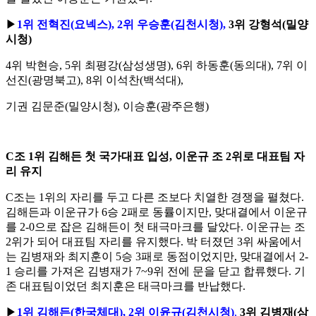
▶
1
위 전혁진
(
요넥스
), 2
위 우승훈
(
김천시청
),
3
위 강형석
(
밀양
시청
)
4
위 박현승
, 5
위 최평강
(
삼성생명
), 6
위 하동훈
(
동의대
), 7
위 이
선진
(
광명북고
), 8
위 이석찬
(
백석대
),
기권 김문준
(
밀양시청
),
이승훈
(
광주은행
)
C
조
1
위 김해든 첫 국가대표 입성
,
이운규 조
2
위로 대표팀 자
리 유지
C
조는
1
위의 자리를 두고 다른 조보다 치열한 경쟁을 펼쳤다
.
김해든과 이운규가
6
승
2
패로 동률이지만
,
맞대결에서 이운규
를
2-0
으로 잡은 김해든이 첫 태극마크를 달았다
.
이운규는 조
2
위가 되어 대표팀 자리를 유지했다
.
박 터졌던
3
위 싸움에서
는 김병재와 최지훈이
5
승
3
패로 동점이었지만
,
맞대결에서
2-
1
승리를 가져온 김병재가
7~9
위 전에 문을 닫고 합류했다
.
기
존 대표팀이었던 최지훈은 태극마크를 반납했다
.
▶
1
위 김해든
(
한국체대
), 2
위 이윤규
(
김천시청
)
,
3
위 김병재
(
삼