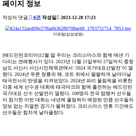
페이지 정보
배
작성자
댓글
0건
작성일
2023-12-28 17:23
드
본
민
이유림(삼성생명)
턴
문
코
리
[배드민턴코리아]12
월 말 우리는 크리스마스와 함께 매년 기
아
다리는 연례행사가 있다
. 2023
년
12
월
21
일부터
27
일까지 충청
남도 서산시 서산시민체욱관에서
‘2024
국가대표선발전
’
이 열
렸다
. 2024
년 푸른 청룡의 해
,
코트 위에서 팔팔하게 날아다닐
태극전사의 탄생을 지켜보았다
. 2024
년 파리 올림픽을 비롯한
각종 세계 선수권 대회에 태극마크와 함께 출전하는 배드민턴
국가대표 선수 선발전이 열렸다
. 108
명의 전국 탑랭커 선수들
이 참가한 이번 대회는 내년에 올림픽이 예정된 만큼 선수들의
양보 없는 치열한 경기가 펼쳐졌다
.
크리스마스 연휴 기간에도
선수들은 힘차게 날아올랐다
.