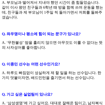
A.
부모님과 떨어져서 지내야 했던 시간이 좀 힘들었습니다
.
같이 이사 왔던 친구들과
6
학년 때 방을 함께 쓰며 운동을 했는
데
,
친구들과 제 부모님이
1
주일 씩 돌아가면서 저희를 돌봐주
셨습니다
.
Q.
좌우명이나 평소에 힘이 되는 문구가 있나요
?
A. ‘
무한불성
’
땀을 흘리지 않으면 아무것도 이룰 수 없다는 뜻
의 사자성어를 좋아합니다
.
Q.
이종민 선수는 어떤 선수인가요
?
A.
하루도 빠짐없이 성실하게 제 할 일을 하는 선수입니다
.
한
가지 덧붙이자면
,
배드민턴을 즐기면서 하는 선수입니다
.
Q.
가고 싶은 실업팀이 있나요
?
A. ‘
삼성생명
’
에 가고 싶어요
.
대대로 잘해온 팀이고
,
남자복식