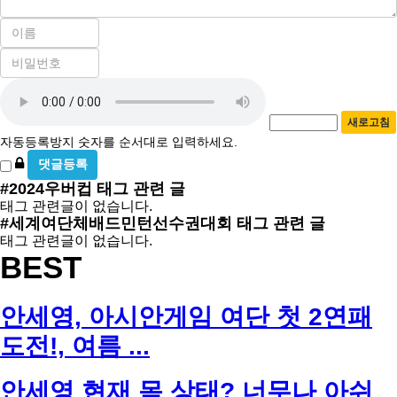
이
름
비
필
밀
수
자
번
호
동
필
새로고침
등
수
자동등록방지 숫자를 순서대로 입력하세요.
록
비
방
밀
#2024우버컵
태그 관련 글
지
글
태그 관련글이 없습니다.
사
#세계여단체배드민턴선수권대회
태그 관련 글
용
태그 관련글이 없습니다.
BEST
안세영, 아시안게임 여단 첫 2연패
도전!, 여름 ...
안세영 현재 몸 상태? 너무나 아쉬