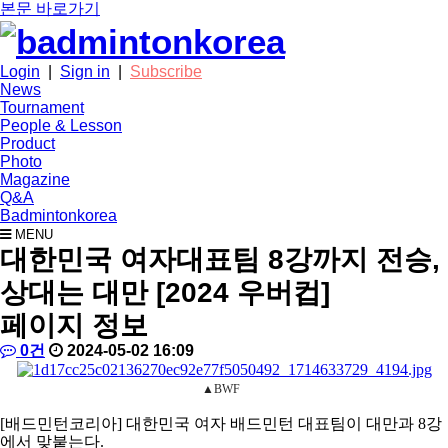
본문 바로가기
Login
|
Sign in
|
Subscribe
News
Tournament
People & Lesson
Product
Photo
Magazine
Q&A
Badmintonkorea
MENU
news
대한민국 여자대표팀 8강까지 전승,
상대는 대만 [2024 우버컵]
페이지 정보
작
배
댓
작
0건
2024-05-02 16:09
성
드
글
성
본
자
민
일
▲BWF
문
턴
코
[
배드민턴코리아
]
대한민국 여자 배드민턴 대표팀이 대만과
8
강
리
에서 맞붙는다
.