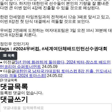
들이 많다
.
하지만 대한민국 선수들이 본인의 기량을 잘 뽐내준
다면 큰 이변 없이
4
강에 진출할 수 있을 것으로 예상된다
.
한편 안세영은 타잉쯔잉과의 전적에서
12
승
3
패로 앞서고 있고
,
이번
8
강전 첫 단식 대결에서 격돌할 것으로 보인다
.
우버컵
2
연패에 도전하는 여자대표팀은
3
일 오전
10
시
30
분에 대
만과
8
강전을 치른다
.
정민우 인턴기자
tags : #2024우버컵, #세계여단체배드민턴선수권대회
목록
이전글
5년 만에 화려하게 돌아왔다, 2024 빅터-잠스트 배드민
턴코리아 슈퍼토너먼트
24.05.09
다음글
대한민국 남자국가대표팀 토마스컵 8강 진출, 인도네시
아와 격돌 [2024 토마스컵]
24.05.02
댓글목록
댓글목록
등록된 댓글이 없습니다.
댓글쓰기
내
용