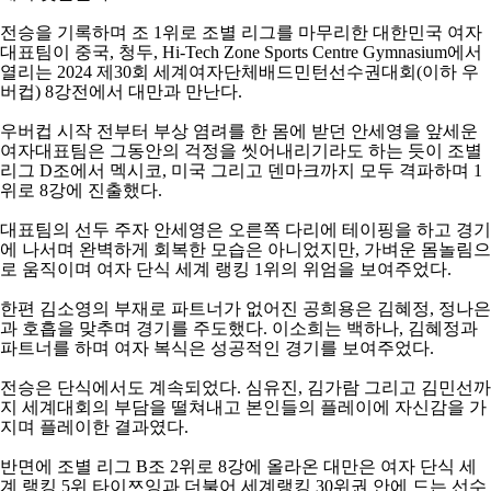
아
전승을 기록하며 조
1
위로 조별 리그를 마무리한 대한민국 여자
대표팀이 중국
,
청두
, Hi-Tech Zone Sports Centre Gymnasium
에서
열리는
2024
제
30
회 세계여자단체배드민턴선수권대회
(
이하 우
버컵
) 8
강전에서 대만과 만난다
.
우버컵 시작 전부터 부상 염려를 한 몸에 받던 안세영을 앞세운
여자대표팀은 그동안의 걱정을 씻어내리기라도 하는 듯이 조별
리그
D
조에서 멕시코
,
미국 그리고 덴마크까지 모두 격파하며
1
위로
8
강에 진출했다
.
대표팀의 선두 주자 안세영은 오른쪽 다리에 테이핑을 하고 경기
에 나서며 완벽하게 회복한 모습은 아니었지만
,
가벼운 몸놀림으
로 움직이며 여자 단식 세계 랭킹
1
위의 위엄을 보여주었다
.
한편 김소영의 부재로 파트너가 없어진 공희용은 김혜정
,
정나은
과 호흡을 맞추며 경기를 주도했다
.
이소희는 백하나
,
김혜정과
파트너를 하며 여자 복식은 성공적인 경기를 보여주었다
.
전승은 단식에서도 계속되었다
.
심유진
,
김가람 그리고 김민선까
지 세계대회의 부담을 떨쳐내고 본인들의 플레이에 자신감을 가
지며 플레이한 결과였다
.
반면에 조별 리그
B
조
2
위로
8
강에 올라온 대만은 여자 단식 세
계 랭킹
5
위 타이쯔잉과 더불어 세계랭킹
30
위권 안에 드는 선수