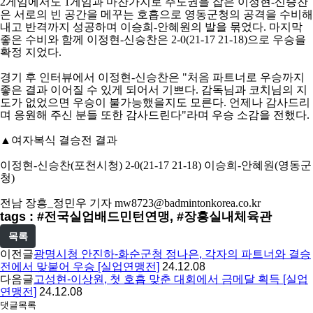
2
게임에서도
1
게임과 마찬가지로 주도권을 잡은 이정현
-
신승찬
은 서로의 빈 공간을 메꾸는 호흡으로 영동군청의 공격을 수비해
내고 반격까지 성공하며 이승희
-
안혜원의 발을 묶었다
.
마지막
좋은 수비와 함께 이정현
-
신승찬은
2-0(21-17 21-18)
으로 우승을
확정 지었다
.
경기 후 인터뷰에서 이정현
-
신승찬은
"
처음 파트너로 우승까지
좋은 결과 이어질 수 있게 되어서 기쁘다
.
감독님과 코치님의 지
도가 없었으면 우승이 불가능했을지도 모른다
.
언제나 감사드리
며 응원해 주신 분들 또한 감사드린다
"
라며 우승 소감을 전했다
.
▲
여자복식 결승전 결과
이정현
-
신승찬
(
포천시청
) 2-0(21-17 21-18)
이승희
-
안혜원
(
영동군
청
)
전남 장흥
_
정민우 기자
mw8723@badmintonkorea.co.kr
tags : #전국실업배드민턴연맹, #장흥실내체육관
목록
이전글
광명시청 안진하-화순군청 정나은, 각자의 파트너와 결승
전에서 맞붙어 우승 [실업연맹전]
24.12.08
다음글
고성현-이상원, 첫 호흡 맞춘 대회에서 금메달 획득 [실업
연맹전]
24.12.08
댓글목록