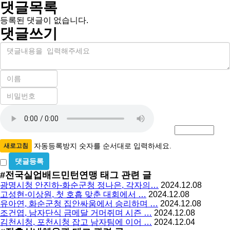
댓글목록
등록된 댓글이 없습니다.
댓글쓰기
내
용
이
름
비
필
밀
수
자
번
호
동
필
등
수
록
자동등록방지 숫자를 순서대로 입력하세요.
새로고침
방
비
밀
지
#전국실업배드민턴연맹
태그 관련 글
글
광명시청 안진하-화순군청 정나은, 각자의…
2024.12.08
사
고성현-이상원, 첫 호흡 맞춘 대회에서 …
2024.12.08
용
유아연, 화순군청 집안싸움에서 승리하며 …
2024.12.08
조건엽, 남자단식 금메달 거머쥐며 시즌 …
2024.12.08
김천시청, 포천시청 잡고 남자팀에 이어 …
2024.12.04