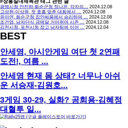
#장흥실내체육관
태그 관련 글
광명시청 안진하-화순군청 정나은, 각자의…
2024.12.08
고성현-이상원, 첫 호흡 맞춘 대회에서 …
2024.12.08
유아연, 화순군청 집안싸움에서 승리하며 …
2024.12.08
조건엽, 남자단식 금메달 거머쥐며 시즌 …
2024.12.08
김천시청, 포천시청 잡고 남자팀에 이어 …
2024.12.04
BEST
안세영, 아시안게임 여단 첫 2연패
도전!, 여름 ...
안세영 현재 몸 상태? 너무나 아쉬
운 서승재-김원호...
3게임 30-29, 실화? 공희용-김혜정
대혈투 일...