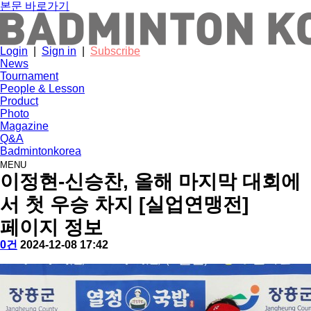
본문 바로가기
Login
|
Sign in
|
Subscribe
News
Tournament
People & Lesson
Product
Photo
Magazine
Q&A
Badmintonkorea
MENU
news
이정현-신승찬, 올해 마지막 대회에
서 첫 우승 차지 [실업연맹전]
페이지 정보
작
배
댓
작
0건
2024-12-08 17:42
성
드
글
성
본
자
민
일
문
턴
코
리