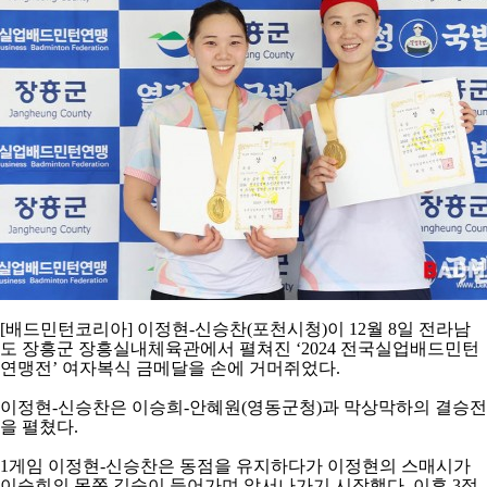
아
[
배드민턴코리아
]
이정현
-
신승찬
(
포천시청
)
이
12
월
8
일 전라남
도 장흥군 장흥실내체육관에서 펼쳐진
‘2024
전국실업배드민턴
연맹전
’
여자복식 금메달을 손에 거머쥐었다
.
이정현
-
신승찬은 이승희
-
안혜원
(
영동군청
)
과 막상막하의 결승전
을 펼쳤다
.
1
게임 이정현
-
신승찬은 동점을 유지하다가 이정현의 스매시가
이승희의 몸쪽 깊숙이 들어가며 앞서나가기 시작했다
.
이후
3
점