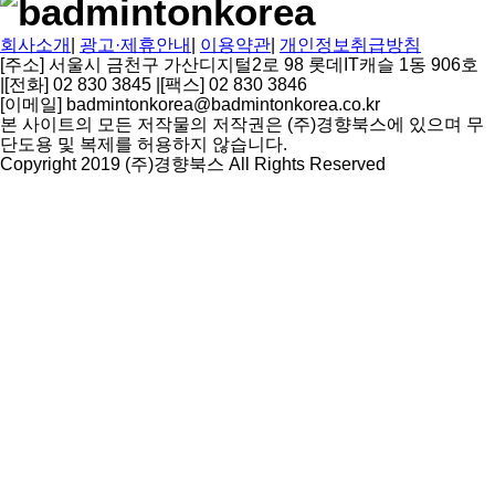
회사소개
|
광고·제휴안내
|
이용약관
|
개인정보취급방침
[주소] 서울시 금천구 가산디지털2로 98 롯데IT캐슬 1동 906호
|
[전화] 02 830 3845
|
[팩스] 02 830 3846
[이메일] badmintonkorea@badmintonkorea.co.kr
본 사이트의 모든 저작물의 저작권은 (주)경향북스에 있으며 무
단도용 및 복제를 허용하지 않습니다.
Copyright 2019 (주)경향북스 All Rights Reserved
상
단
으
로