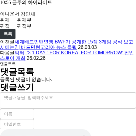
10:55 금주의 하이라이트
아나운서 강민채
취재 취재부
편집 편집부
목록
이전글
세계배드민턴연맹 BWF가 공개한 15점 3게임 공식 보고
서에는? | 배드민턴코리아 뉴스 클립
26.03.03
다음글
빅터, ‘3.1 DAY : FOR KOREA, FOR TOMORROW’ 팝업
스토어 개최
26.02.26
댓글목록
댓글목록
등록된 댓글이 없습니다.
댓글쓰기
내
용
이
름
비
필
밀
수
자
번