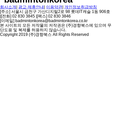
회사소개
|
광고·제휴안내
|
이용약관
|
개인정보취급방침
[주소] 서울시 금천구 가산디지털2로 98 롯데IT캐슬 1동 906호
|
[전화] 02 830 3845
|
[팩스] 02 830 3846
[이메일] badmintonkorea@badmintonkorea.co.kr
본 사이트의 모든 저작물의 저작권은 (주)경향북스에 있으며 무
단도용 및 복제를 허용하지 않습니다.
Copyright 2019 (주)경향북스 All Rights Reserved
상
단
으
로