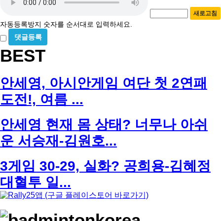
호
동
필
새로고침
등
수
자동등록방지 숫자를 순서대로 입력하세요.
록
비
방
밀
BEST
지
글
사
용
안세영, 아시안게임 여단 첫 2연패
도전!, 여름 ...
안세영 현재 몸 상태? 너무나 아쉬
운 서승재-김원호...
3게임 30-29, 실화? 공희용-김혜정
대혈투 일...