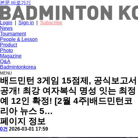
본문 바로가기
Login
|
Sign in
|
Subscribe
News
Tournament
People & Lesson
Product
Photo
Magazine
Q&A
Badmintonkorea
MENU
news
배드민턴 3게임 15점제, 공식보고서
공개! 최강 여자복식 명성 잇는 최정
예 12인 확정! [2월 4주|배드민턴코
리아 뉴스 5…
페이지 정보
작
배
댓
작
0건
2026-03-01 17:59
성
드
글
성
본