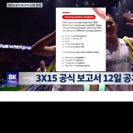
자
민
일
문
턴
코
리
아