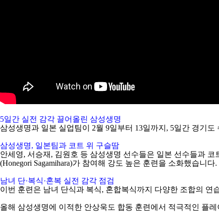
5
일간 실전 감각 끌어올린 삼성생명
삼성생명과 일본 실업팀이
2
월
9
일부터
13
일까지
, 5
일간 경기도
삼성생명
,
일본팀과 코트 위 구슬땀
안세영
,
서승재
,
김원호 등 삼성생명 선수들은 일본 선수들과 
(Honegori Sagamihara)
가 참여해 강도 높은 훈련을 소화했습니다
.
남녀 단
·
복식
·
혼복 실전 감각 점검
이번 훈련은 남녀 단식과 복식
,
혼합복식까지 다양한 조합의 연습
올해 삼성생명에 이적한 안상욱도 합동 훈련에서 적극적인 플레