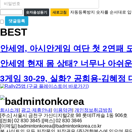
비
필
밀
수
자
번
자동등록방지 숫자를 순서대로 입
숫자음성듣기
새로고침
호
동
비
필
등
밀
수
BEST
글
록
사
방
용
지
안세영, 아시안게임 여단 첫 2연패 도전!
안세영 현재 몸 상태? 너무나 아쉬운 
3게임 30-29, 실화? 공희용-김혜정 
회사소개
|
광고·제휴안내
|
이용약관
|
개인정보취급방침
[주소] 서울시 금천구 가산디지털2로 98 롯데IT캐슬 1동 906호
|
[전화] 02 830 3845
|
[팩스] 02 830 3846
[이메일] badmintonkorea@badmintonkorea.co.kr
본 사이트의 모든 저작물의 저작권은 (주)경향북스에 있으며 무