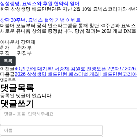
삼성생명
,
요넥스와 후원 협약식 열어
한편 삼성생명 배드민턴단은 지난
2
월
10
일 요넥스코리아와
4
년
창단
30
주년
,
요넥스 협약 기념 이벤트
더불어 오늘부터 공식 인스타그램을 통해 창단
30
주년과 요넥스
새로운 유니폼 상의를 증정합니다
.
당첨 결과는
20
일 개별
DM
을
아나운서 강민채
취재 취재부
편집 편집부
목록
이전글
40년 만에 대기록! 서승재-김원호 전영오픈 2연패! / 20
다음글
2026 삼성생명 배드민턴 페스티벌 개최 | 배드민턴코리아
댓글목록
댓글목록
등록된 댓글이 없습니다.
댓글쓰기
내
용
이
름