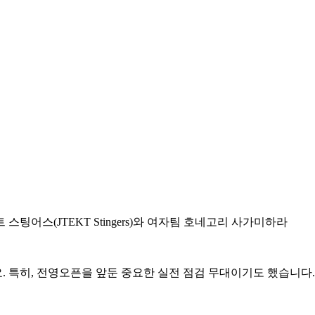
트 스팅어스
(JTEKT Stingers)
와 여자팀 호네고리 사가미하라
요
.
특히
,
전영오픈을 앞둔 중요한 실전 점검 무대이기도 했습니다
.