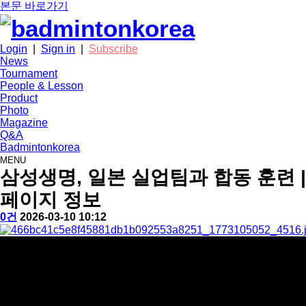
본문 바로가기
Login
|
Sign in
|
Subscribe
News
Tournament
People & Lesson
Product
Photo
Magazine
Q&A
Badmintonkorea
MENU
news
삼성생명, 일본 실업팀과 합동 훈련 
페이지 정보
작
배
댓
작
0건
2026-03-10 10:12
성
드
글
성
본
자
민
일
문
턴
코
리
아