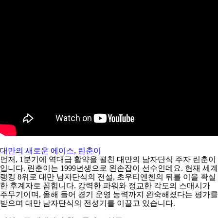
아
대만의 새로운 에이스
,
린춘이
먼저
, 1
분기에 역대급 활약을 펼친 대만의 남자단식 주자 린춘이
입니다
.
린춘이는
1999
년생으로 왼손잡이 선수인데요
.
현재 세계
랭킹
8
위로 대만 남자단식의 전설
,
초우티엔첸의 뒤를 이을 확실
한 후계자로 꼽힙니다
.
강력한 파워와 정교한 각도의 스매시가
주무기이며
,
올해 들어 경기 운영 능력까지 완숙해졌다는 평가를
받으며 대만 남자단식의 전성기를 이끌고 있습니다
.