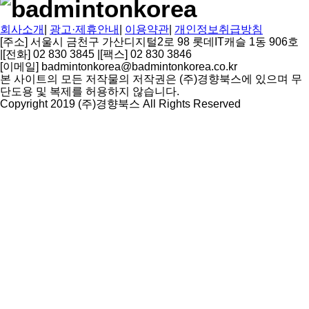
회사소개
|
광고·제휴안내
|
이용약관
|
개인정보취급방침
[주소] 서울시 금천구 가산디지털2로 98 롯데IT캐슬 1동 906호
|
[전화] 02 830 3845
|
[팩스] 02 830 3846
[이메일] badmintonkorea@badmintonkorea.co.kr
본 사이트의 모든 저작물의 저작권은 (주)경향북스에 있으며 무
단도용 및 복제를 허용하지 않습니다.
Copyright 2019 (주)경향북스 All Rights Reserved
상
단
으
로