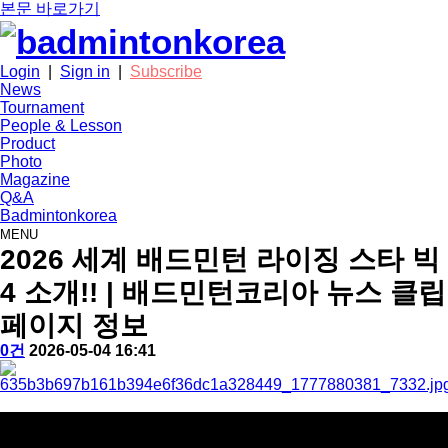
본문 바로가기
Login
|
Sign in
|
Subscribe
News
Tournament
People & Lesson
Product
Photo
Magazine
Q&A
Badmintonkorea
MENU
news
2026 세계 배드민턴 라이징 스타 빅
4 소개!! | 배드민턴코리아 뉴스 클립
페이지 정보
작
배
댓
작
0건
2026-05-04 16:41
성
드
글
성
본
자
민
일
문
턴
코
리