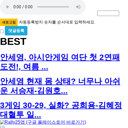
자
번
호
동
필
등
수
록
자동등록방지 숫자를 순서대로 입력하세요.
새로고침
방
비
밀
지
BEST
글
사
용
안세영, 아시안게임 여단 첫 2연패
도전!, 여름 ...
안세영 현재 몸 상태? 너무나 아쉬
운 서승재-김원호...
3게임 30-29, 실화? 공희용-김혜정
대혈투 일...