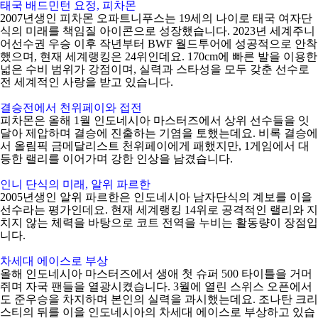
태국 배드민턴 요정
,
피차몬
2007
년생인 피차몬 오파트니푸스는
19
세의 나이로 태국 여자단
식의 미래를 책임질 아이콘으로 성장했습니다
. 2023
년 세계주니
어선수권 우승 이후 작년부터
BWF
월드투어에 성공적으로 안착
했으며
,
현재 세계랭킹은
24
위인데요
. 170cm
에 빠른 발을 이용한
넓은 수비 범위가 강점이며
,
실력과 스타성을 모두 갖춘 선수로
전 세계적인 사랑을 받고 있습니다
.
결승전에서 천위페이와 접전
피차몬은 올해
1
월 인도네시아 마스터즈에서 상위 선수들을 잇
달아 제압하며 결승에 진출하는 기염을 토했는데요
.
비록 결승에
서 올림픽 금메달리스트 천위페이에게 패했지만
, 1
게임에서 대
등한 랠리를 이어가며 강한 인상을 남겼습니다
.
인니 단식의 미래
,
알위 파르한
2005
년생인 알위 파르한은 인도네시아 남자단식의 계보를 이을
선수라는 평가인데요
.
현재 세계랭킹
14
위로 공격적인 랠리와 지
치지 않는 체력을 바탕으로 코트 전역을 누비는 활동량이 장점입
니다
.
차세대 에이스로 부상
올해 인도네시아 마스터즈에서 생애 첫 슈퍼
500
타이틀을 거머
쥐며 자국 팬들을 열광시켰습니다
. 3
월에 열린 스위스 오픈에서
도 준우승을 차지하며 본인의 실력을 과시했는데요
.
조나탄 크리
스티의 뒤를 이을 인도네시아의 차세대 에이스로 부상하고 있습