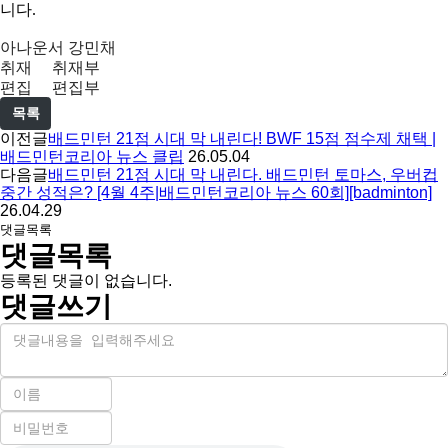
니다
.
아나운서 강민채
취재 취재부
편집 편집부
목록
이전글
배드민턴 21점 시대 막 내린다! BWF 15점 점수제 채택 |
배드민턴코리아 뉴스 클립
26.05.04
다음글
배드민턴 21점 시대 막 내린다. 배드민턴 토마스, 우버컵
중간 성적은? [4월 4주|배드민턴코리아 뉴스 60회][badminton]
26.04.29
댓글목록
댓글목록
등록된 댓글이 없습니다.
댓글쓰기
내
용
이
름
비
필
밀
수