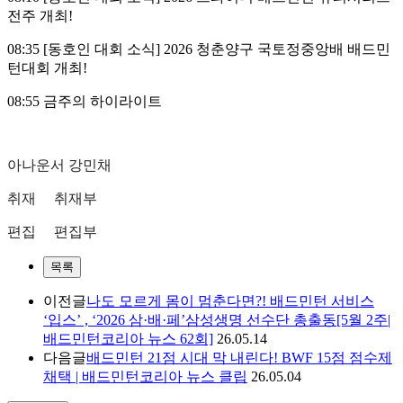
전주 개최!
08:35 [동호인 대회 소식] 2026 청춘양구 국토정중앙배 배드민
턴대회 개최!
08:55 금주의 하이라이트
아나운서 강민채
취재 취재부
편집 편집부
목록
이전글
나도 모르게 몸이 멈춘다면?! 배드민턴 서비스
‘입스’ , ‘2026 삼·배·페’삼성생명 선수단 총출동[5월 2주|
배드민턴코리아 뉴스 62회]
26.05.14
다음글
배드민턴 21점 시대 막 내린다! BWF 15점 점수제
채택 | 배드민턴코리아 뉴스 클립
26.05.04