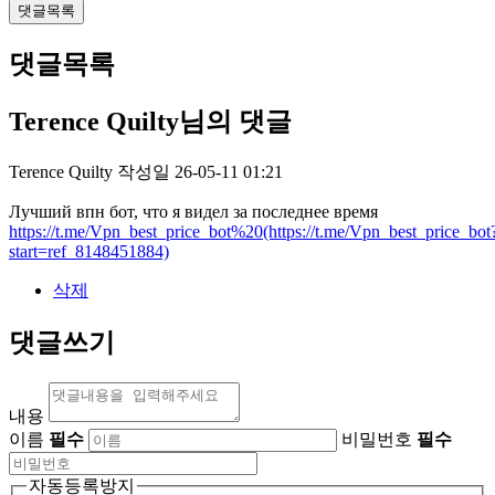
댓글목록
댓글목록
Terence Quilty님의 댓글
Terence Quilty
작성일
26-05-11 01:21
Лучший впн бот, что я видел за последнее время
https://t.me/Vpn_best_price_bot%20(https://t.me/Vpn_best_price_bot
start=ref_8148451884)
삭제
댓글쓰기
내용
이름
필수
비밀번호
필수
자동등록방지