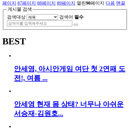
페이지
87
페이지
88
페이지
89
페이지
열린
90
페이지
다음
맨끝
게시물 검색
검색대상
검색어
필수
BEST
안세영, 아시안게임 여단 첫 2연패 도
전!, 여름 ...
안세영 현재 몸 상태? 너무나 아쉬운
서승재-김원호...