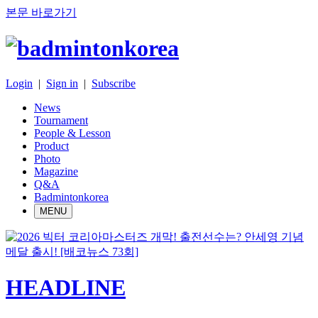
본문 바로가기
Login
|
Sign in
|
Subscribe
News
Tournament
People & Lesson
Product
Photo
Magazine
Q&A
Badmintonkorea
MENU
HEADLINE