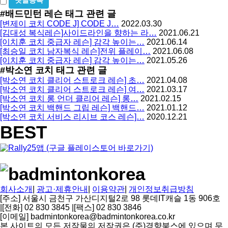
방
밀
#배드민턴 레슨
태그 관련 글
지
글
[변제이 코치 CODE J] CODE J…
2022.03.30
사
[김대성 복식레슨]사이드라인을 향하는 라…
2021.06.21
용
[이치훈 코치 중급자 레슨] 감각 높이는…
2021.06.14
[최승일 코치 남자복식 레슨]전위 플레이…
2021.06.08
[이치훈 코치 중급자 레슨] 감각 높이는…
2021.05.26
#박소연 코치
태그 관련 글
[박소연 코치 클리어 스트로크 레슨] 초…
2021.04.08
[박소연 코치 클리어 스트로크 레슨] 여…
2021.03.17
[박소연 코치 롱 언더 클리어 레슨] 롱…
2021.02.15
[박소연 코치 백핸드 그립 레슨] 백핸드…
2021.01.12
[박소연 코치 서비스 리시브 코스 레슨]…
2020.12.21
BEST
회사소개
|
광고·제휴안내
|
이용약관
|
개인정보취급방침
[주소] 서울시 금천구 가산디지털2로 98 롯데IT캐슬 1동 906호
|
[전화] 02 830 3845
|
[팩스] 02 830 3846
[이메일] badmintonkorea@badmintonkorea.co.kr
본 사이트의 모든 저작물의 저작권은 (주)경향북스에 있으며 무