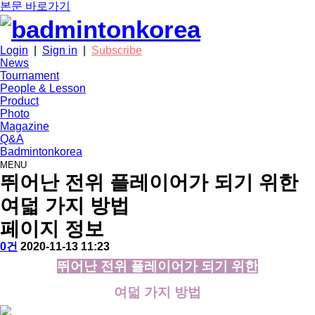
본문 바로가기
Login
|
Sign in
|
Subscribe
News
Tournament
People & Lesson
Product
Photo
Magazine
Q&A
Badmintonkorea
MENU
people
뛰어난 전위 플레이어가 되기 위한
여덟 가지 방법
페이지 정보
작
배
댓
작
0건
2020-11-13 11:23
성
드
글
성
본
뛰어난 전위 플레이어가 되기 위한
자
민
일
문
턴
여덟 가지 방법
코
리