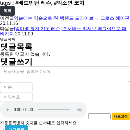
tags : #배드민턴 레슨, #박소연 코치
목록
이전글
역습에는 역습으로 #4 백핸드 드라이브 → 크로스 헤어핀
20.11.16
다음글
[엄아영 코치 기초 레슨] 숏서비스 리시브 백그립으로 대
비하자
20.11.09
댓글목록
댓글목록
등록된 댓글이 없습니다.
댓글쓰기
내
용
이
름
비
필
밀
수
자
번
호
동
필
새로고침
등
수
자동등록방지 숫자를 순서대로 입력하세요.
록
비