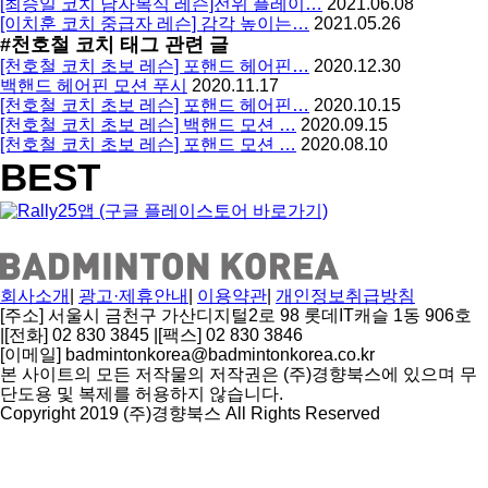
[최승일 코치 남자복식 레슨]전위 플레이…
2021.06.08
[이치훈 코치 중급자 레슨] 감각 높이는…
2021.05.26
#천호철 코치
태그 관련 글
[천호철 코치 초보 레슨] 포핸드 헤어핀…
2020.12.30
백핸드 헤어핀 모션 푸시
2020.11.17
[천호철 코치 초보 레슨] 포핸드 헤어핀…
2020.10.15
[천호철 코치 초보 레슨] 백핸드 모션 …
2020.09.15
[천호철 코치 초보 레슨] 포핸드 모션 …
2020.08.10
BEST
회사소개
|
광고·제휴안내
|
이용약관
|
개인정보취급방침
[주소] 서울시 금천구 가산디지털2로 98 롯데IT캐슬 1동 906호
|
[전화] 02 830 3845
|
[팩스] 02 830 3846
[이메일] badmintonkorea@badmintonkorea.co.kr
본 사이트의 모든 저작물의 저작권은 (주)경향북스에 있으며 무
단도용 및 복제를 허용하지 않습니다.
Copyright 2019 (주)경향북스 All Rights Reserved
상
단
으