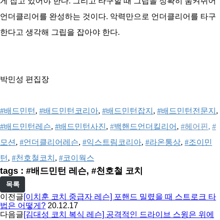
게 잡고 있어야 한다. 그리고 타구할 때 그립을 정확히 움
켜쥐어
언더클리어를 완성하는 것이다. 악력만으로 언더클리어를 타구
한다고 생각해 그립을 잡아야 한다.
박민성 편집장
#배드민턴
, 
#배드민턴코리아
, 
#배드민턴잡지
, 
#배드민턴전문지
, 
#배드민턴레슨
, 
#배드민턴사진
, 
#
백핸드언더킬리어
, 
#
헤어핀
,
#
모션
, 
#언더클리어레슨
, 
#익스트림코리아
, 
#라온통상
, 
#조이민
턴
, 
#천호철코치
, 
#코이웍스
tags : #배드민턴 레슨, #천호철 코치
목록
이전글
[이치훈 코치 중급자 레슨] 포핸드 밀렸을 때 스트로크 타
법은 어떻게?
20.12.17
다음글
[김대성 코치 복식 레슨] 공격적인 드라이브 스윙은 위에