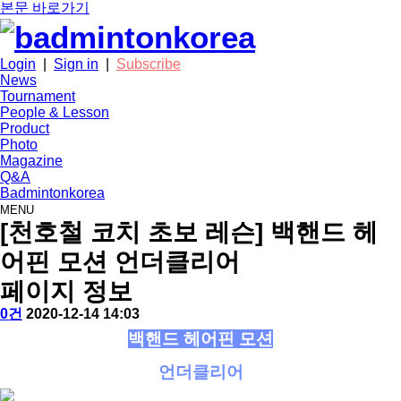
본문 바로가기
Login
|
Sign in
|
Subscribe
News
Tournament
People & Lesson
Product
Photo
Magazine
Q&A
Badmintonkorea
MENU
people
[천호철 코치 초보 레슨] 백핸드 헤
어핀 모션 언더클리어
페이지 정보
작
배
댓
작
0건
2020-12-14 14:03
성
드
글
성
본
백핸드 헤어핀 모션
자
민
일
문
턴
언더클리어
코
리