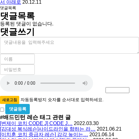
서 아래로
20.12.11
댓글목록
댓글목록
등록된 댓글이 없습니다.
댓글쓰기
내
용
이
름
비
필
밀
수
자
번
호
동
필
등
수
록
자동등록방지 숫자를 순서대로 입력하세요.
새로고침
방
비
밀
지
#배드민턴 레슨
태그 관련 글
글
[변제이 코치 CODE J] CODE J…
2022.03.30
사
[김대성 복식레슨]사이드라인을 향하는 라…
2021.06.21
용
[이치훈 코치 중급자 레슨] 감각 높이는…
2021.06.14