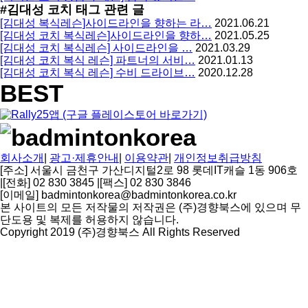
#김대성 코치
태그 관련 글
[김대성 복식레슨]사이드라인을 향하는 라…
2021.06.21
[김대성 코치 복식레슨]사이드라인을 향하…
2021.05.25
[김대성 코치 복식레슨] 사이드라인을 …
2021.03.29
[김대성 코치 복식 레슨] 파트너의 서비…
2021.01.13
[김대성 코치 복식 레슨] 수비 드라이브…
2020.12.28
BEST
회사소개
|
광고·제휴안내
|
이용약관
|
개인정보취급방침
[주소] 서울시 금천구 가산디지털2로 98 롯데IT캐슬 1동 906호
|
[전화] 02 830 3845
|
[팩스] 02 830 3846
[이메일] badmintonkorea@badmintonkorea.co.kr
본 사이트의 모든 저작물의 저작권은 (주)경향북스에 있으며 무
단도용 및 복제를 허용하지 않습니다.
Copyright 2019 (주)경향북스 All Rights Reserved
상
단
으
로