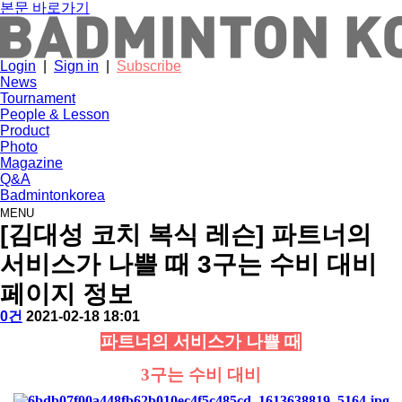
본문 바로가기
Login
|
Sign in
|
Subscribe
News
Tournament
People & Lesson
Product
Photo
Magazine
Q&A
Badmintonkorea
MENU
people
[김대성 코치 복식 레슨] 파트너의
서비스가 나쁠 때 3구는 수비 대비
페이지 정보
작
배
댓
작
0건
2021-02-18 18:01
성
드
글
성
본
파트너의 서비스가 나쁠 때
자
민
일
문
턴
3구는 수비 대비
코
리