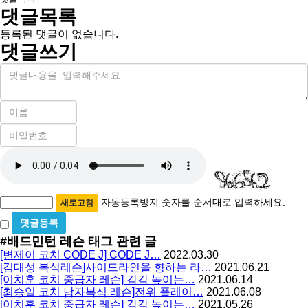
댓글목록
등록된 댓글이 없습니다.
댓글쓰기
내
용
이
름
비
필
밀
수
자
번
호
동
필
등
수
록
자동등록방지 숫자를 순서대로 입력하세요.
새로고침
방
비
밀
지
#배드민턴 레슨
태그 관련 글
글
[변제이 코치 CODE J] CODE J…
2022.03.30
사
[김대성 복식레슨]사이드라인을 향하는 라…
2021.06.21
용
[이치훈 코치 중급자 레슨] 감각 높이는…
2021.06.14
[최승일 코치 남자복식 레슨]전위 플레이…
2021.06.08
[이치훈 코치 중급자 레슨] 감각 높이는…
2021.05.26