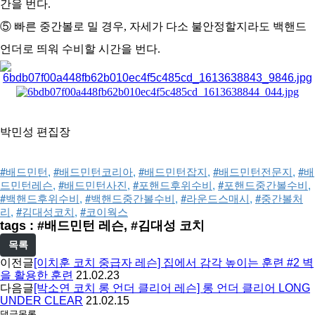
간을 번다.
⑤ 빠른 중간볼로 밀 경우, 자세가 다소 불안정할지라도 백핸드
언더로 띄워 수비할 시간을 번다.
박민성 편집장
#배드민턴
, 
#배드민턴코리아
, 
#배드민턴잡지
, 
#배드민턴전문지
, 
#배
드민턴레슨
, 
#배드민턴사진
, 
#포핸드후위수비
, 
#포핸드중간볼수비
, 
#백핸드후위수비
, 
#백핸드중간볼수비
, 
#라운드스매시
, 
#중간볼처
리
, 
#김대성코치
, 
#코이웍스
tags : #배드민턴 레슨, #김대성 코치
목록
이전글
[이치훈 코치 중급자 레슨] 집에서 감각 높이는 훈련 #2 벽
을 활용한 훈련
21.02.23
다음글
[박소연 코치 롱 언더 클리어 레슨] 롱 언더 클리어 LONG
UNDER CLEAR
21.02.15
댓글목록