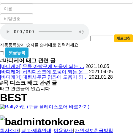
이
름
비
필
밀
수
자
번
호
동
필
새로고침
등
수
자동등록방지 숫자를 순서대로 입력하세요.
록
비
방
밀
#바디케어
태그 관련 글
지
글
[바디케어] 무릎 아탈구에 도움이 되는 …
2021.10.05
사
[바디케어] 허리디스크에 도움이 되는 운…
2021.04.05
용
[바디케어] 대퇴사두근 염좌에 도움이 되…
2021.01.28
#목 디스크
태그 관련 글
태그 관련글이 없습니다.
BEST
회사소개
|
광고·제휴안내
|
이용약관
|
개인정보취급방침