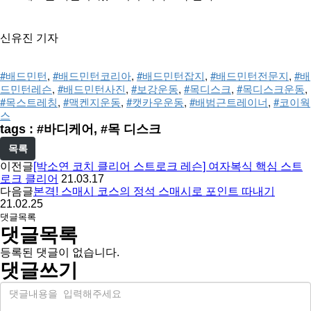
신유진 기자
#배드민턴
, 
#배드민턴코리아
, 
#배드민턴잡지
, 
#배드민턴전문지
, 
#배
드민턴레슨
, 
#배드민턴사진
, 
#보강운동
, 
#목디스크
, 
#목디스크운동
, 
#목스트레칭
, 
#맥켄지운동
, 
#캣카우운동
, 
#배범근트레이너
, 
#코이웍
스
tags : #바디케어, #목 디스크
목록
이전글
[박소연 코치 클리어 스트로크 레슨] 여자복식 핵심 스트
로크 클리어
21.03.17
다음글
본격! 스매시 코스의 정석 스매시로 포인트 따내기
21.02.25
댓글목록
댓글목록
등록된 댓글이 없습니다.
댓글쓰기
내
용