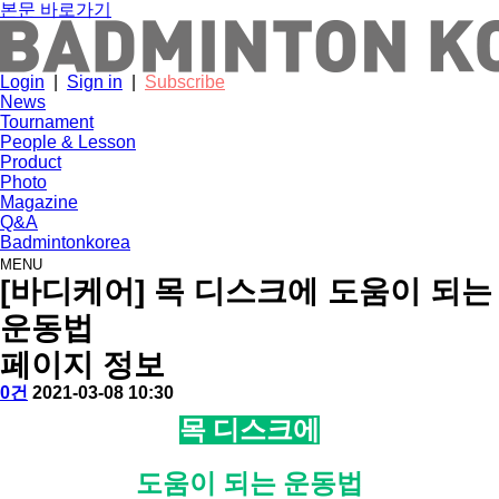
본문 바로가기
Login
|
Sign in
|
Subscribe
News
Tournament
People & Lesson
Product
Photo
Magazine
Q&A
Badmintonkorea
MENU
people
[바디케어] 목 디스크에 도움이 되는
운동법
페이지 정보
작
배
댓
작
0건
2021-03-08 10:30
성
드
글
성
본
목 디스크에
자
민
일
문
턴
코
도움이 되는 운동법
리