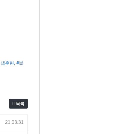
스냅훈련
, 
#볼
목록
21.03.31