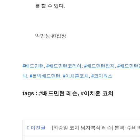
를 할 수 있다.
박민성 편집장
#배드민턴
, 
#배드민턴코리아
, 
#배드민턴잡지
, 
#배드민턴
빅
, 
#볼빅배드민턴
, 
#이치훈코치
, 
#코이웍스
tags : #배드민턴 레슨, #이치훈 코치
이전글
[최승일 코치 남자복식 레슨] 본격! 수비