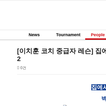
News
Tournament
People
people
[이치훈 코치 중급자 레슨] 집
2
작
댓
배
0건
성
글
드
자
민
본
턴
집에서
문
코
리
벽
아