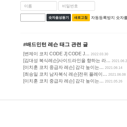
이
비
름
밀
자
자동등록방지 숫자를
필
번
숫자음성듣기
새로고침
수
호
동
필
등
수
록
#배드민턴 레슨
태그 관련 글
방
[변제이 코치 CODE J] CODE J…
2022.03.30
[김대성 복식레슨]사이드라인을 향하는 라…
지
2021.06.
[이치훈 코치 중급자 레슨] 감각 높이는…
2021.06.14
[최승일 코치 남자복식 레슨]전위 플레이…
2021.06.08
[이치훈 코치 중급자 레슨] 감각 높이는…
2021.05.26