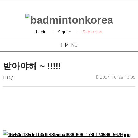
|
|
Login
Sign in
Subscribe
MENU
photo
받아야해 ~ !!!!!
작
작
댓
2024-10-29 13:05
배
0건
성
성
글
드
일
자
민
본
턴
문
코
리
아