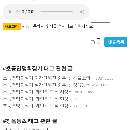
름
밀
자
필
번
수
호
동
필
등
자동등록방지 숫자를 순서대로 입력하세요.
새로고침
수
록
비
방
밀
지
글
#초등연맹회장기
태그 관련 글
사
초등연맹회장기 여자단체전 준우승_서울소의…
2024.11.05
용
초등연맹회장기 남자단체전 준우승_정읍동초
2024.11.05
초등연맹회장기_개인전 단식 시상식
2024.11.05
초등연맹회장기_개인전 복식 현장
2024.11.05
초등연맹회장기_개인전 단식 현장
2024.10.31
#정읍동초
태그 관련 글