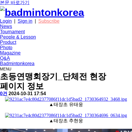
본문 바로가기
Login
|
Sign in
|
Subscribe
News
Tournament
People & Lesson
Product
Photo
Magazine
Q&A
Badmintonkorea
MENU
photo
초등연맹회장기_단체전 현장
페이지 정보
작
배
댓
작
0건
2024-10-31 17:54
성
드
글
성
본
자
민
일
▲태
장초 유태웅
문
턴
코
리
▲태장초 추현웅
아