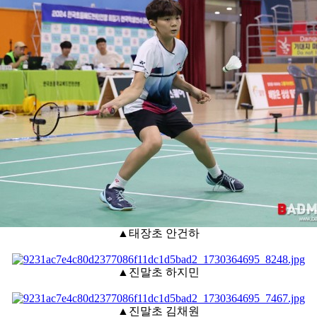
▲태장초 안건하
▲진말초 하지민
▲진말초 김채원