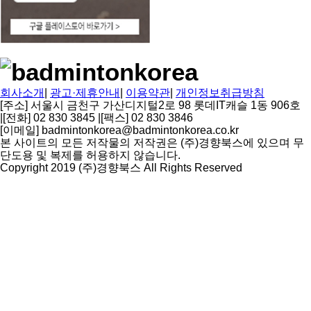
회사소개
|
광고·제휴안내
|
이용약관
|
개인정보취급방침
[주소] 서울시 금천구 가산디지털2로 98 롯데IT캐슬 1동 906호
|
[전화] 02 830 3845
|
[팩스] 02 830 3846
[이메일] badmintonkorea@badmintonkorea.co.kr
본 사이트의 모든 저작물의 저작권은 (주)경향북스에 있으며 무
단도용 및 복제를 허용하지 않습니다.
Copyright 2019 (주)경향북스 All Rights Reserved
상
단
으
로