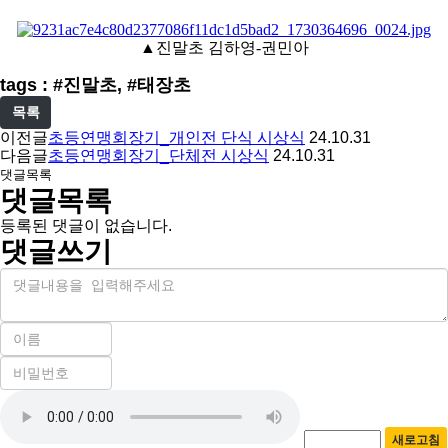
▲진말초 김하영-권민아
tags : #진말초, #태장초
목록
이전글
초등연맹회장기_개인전 단식 시상식
24.10.31
다음글
초등연맹회장기_단체전 시상식
24.10.31
댓글목록
댓글목록
등록된 댓글이 없습니다.
댓글쓰기
내
용
이
름
비
필
밀
수
자
번
호
동
필
새로고침