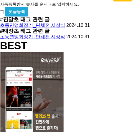
등
수
자동등록방지 숫자를 순서대로 입력하세요.
록
비
방
밀
#진말초
태그 관련 글
지
글
초등연맹회장기_단체전 시상식
2024.10.31
사
#태장초
태그 관련 글
용
초등연맹회장기_단체전 시상식
2024.10.31
BEST