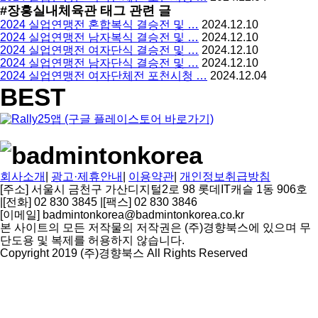
#장흥실내체육관
태그 관련 글
2024 실업연맹전 혼합복식 결승전 및 …
2024.12.10
2024 실업연맹전 남자복식 결승전 및 …
2024.12.10
2024 실업연맹전 여자단식 결승전 및 …
2024.12.10
2024 실업연맹전 남자단식 결승전 및 …
2024.12.10
2024 실업연맹전 여자단체전 포천시청 …
2024.12.04
BEST
회사소개
|
광고·제휴안내
|
이용약관
|
개인정보취급방침
[주소] 서울시 금천구 가산디지털2로 98 롯데IT캐슬 1동 906호
|
[전화] 02 830 3845
|
[팩스] 02 830 3846
[이메일] badmintonkorea@badmintonkorea.co.kr
본 사이트의 모든 저작물의 저작권은 (주)경향북스에 있으며 무
단도용 및 복제를 허용하지 않습니다.
Copyright 2019 (주)경향북스 All Rights Reserved
상
단
으
로