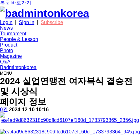
본문 바로가기
Login
|
Sign in
|
Subscribe
News
Tournament
People & Lesson
Product
Photo
Magazine
Q&A
Badmintonkorea
MENU
photo
2024 실업연맹전 여자복식 결승전
및 시상식
페이지 정보
작
배
댓
작
0건
2024-12-10 10:16
성
드
글
성
본
자
민
일
문
턴
코
리