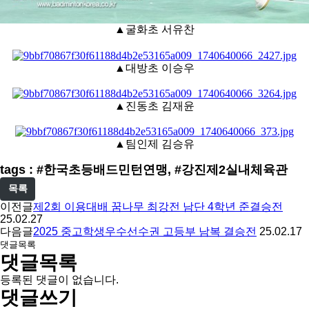
▲굴화초 서유찬
▲대방초 이승우
▲진동초 김재윤
▲팀인제 김승유
tags : #한국초등배드민턴연맹, #강진제2실내체육관
목록
이전글
제2회 이용대배 꿈나무 최강전 남단 4학년 준결승전
25.02.27
다음글
2025 중고학생우수선수권 고등부 남복 결승전
25.02.17
댓글목록
댓글목록
등록된 댓글이 없습니다.
댓글쓰기