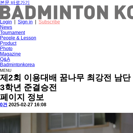
본문 바로가기
Login
|
Sign in
|
Subscribe
News
Tournament
People & Lesson
Product
Photo
Magazine
Q&A
Badmintonkorea
MENU
photo
제2회 이용대배 꿈나무 최강전 남단
3학년 준결승전
페이지 정보
작
배
댓
작
0건
2025-02-27 16:08
성
드
글
성
본
자
민
일
문
턴
코
리