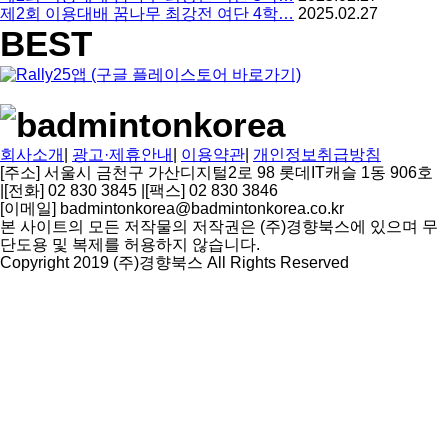
제2회 이용대배 꿈나무 최강전 여단 4학…
2025.02.27
BEST
회사소개
|
광고·제휴안내
|
이용약관
|
개인정보취급방침
[주소] 서울시 금천구 가산디지털2로 98 롯데IT캐슬 1동 906호
|
[전화] 02 830 3845
|
[팩스] 02 830 3846
[이메일] badmintonkorea@badmintonkorea.co.kr
본 사이트의 모든 저작물의 저작권은 (주)경향북스에 있으며 무
단도용 및 복제를 허용하지 않습니다.
Copyright 2019 (주)경향북스 All Rights Reserved
상
단
으
로