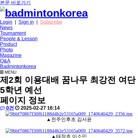
본문 바로가기
Login
|
Sign in
|
Subscribe
News
Tournament
People & Lesson
Product
Photo
Magazine
Q&A
Badmintonkorea
MENU
photo
제2회 이용대배 꿈나무 최강전 여단
5학년 예선
페이지 정보
작
배
댓
작
0건
2025-02-27 16:14
성
드
글
성
본
자
민
일
▲전주인후초 김서윤
문
턴
코
리
▲태장초 이소민