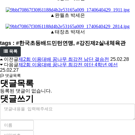
아
▲완월초 박세은
▲태장초 박재서
tags : #한국초등배드민턴연맹, #강진제2실내체육관
목록
이전글
제2회 이용대배 꿈나무 최강전 남단 결승전
25.02.28
다음글
제2회 이용대배 꿈나무 최강전 여단 4학년 예선
25.02.27
댓글목록
댓글목록
등록된 댓글이 없습니다.
댓글쓰기
내
용
이
름
비
필