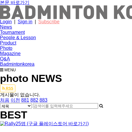
본문 바로가기
Login
|
Sign in
|
Subscribe
News
Tournament
People & Lesson
Product
Photo
Magazine
Q&A
Badmintonkorea
MENU
photo NEWS
Total
RSS
7,947
게시물이 없습니다.
건
페
페
페
처음
이전
881
882
883
886
게
검
이
검
이
이
페
색
지
색
지
지
BEST
시
이
대
어
지
물
필
상
수
검