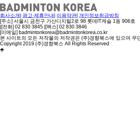
색
회사소개
|
광고·제휴안내
|
이용약관
|
개인정보취급방침
[주소] 서울시 금천구 가산디지털2로 98 롯데IT캐슬 1동 906호
|
[전화] 02 830 3845
|
[팩스] 02 830 3846
[이메일] badmintonkorea@badmintonkorea.co.kr
본 사이트의 모든 저작물의 저작권은 (주)경향북스에 있으며 무
Copyright 2019 (주)경향북스 All Rights Reserved
상
단
으
로