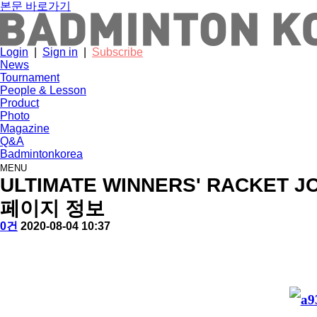
본문 바로가기
Login
|
Sign in
|
Subscribe
News
Tournament
People & Lesson
Product
Photo
Magazine
Q&A
Badmintonkorea
MENU
product
ULTIMATE WINNERS' RACKET 
페이지 정보
작
배
댓
작
0건
2020-08-04 10:37
성
드
글
성
본
자
민
일
문
턴
코
리
아