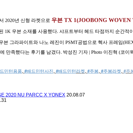
우븐 TX 1(JOOBONG WOVEN T
서 2020년 신형 라켓으로
된 1K 우븐 소재를 사용했다. 샤프트부터 헤드 타점까지 순간
우븐 그라파이트와 나노 레진이 PSMT공법으로 헥사 프레임(HEX
만족했다는 후기를 남겼다. 박성진 기자 | Photo 이진혁 (코이
배드민턴용품
, 
#배드민턴사진
, 
#배드민턴
라켓
, 
#주봉
, 
#주봉라켓
, 
#
주
E 2020 NU PARCC X YONEX
20.08.07
.31