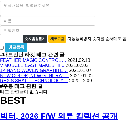
내
용
이
름
비
필
밀
수
자
번
자동등록방지 숫자를 순서대로 입
숫자음성듣기
새로고침
호
동
비
필
등
밀
수
#배드민턴 라켓
태그 관련 글
글
록
FEATHER MAGIC CONTROL …
2021.02.18
사
방
V MUSCLE CAST MAKES HI…
2021.02.02
용
1K NANO WOVEN GRAPHITE…
2021.01.07
지
NEW COLOR, NEW GENERAT…
2021.01.05
REXIS SHAFT TECHNOLOGY…
2020.12.09
#주봉
태그 관련 글
태그 관련글이 없습니다.
BEST
빅터, 2026 F/W 의류 컬렉션 공개