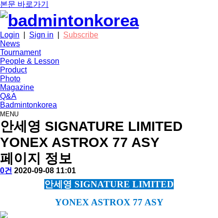
본문 바로가기
Login
|
Sign in
|
Subscribe
News
Tournament
People & Lesson
Product
Photo
Magazine
Q&A
Badmintonkorea
MENU
product
안세영 SIGNATURE LIMITED
YONEX ASTROX 77 ASY
페이지 정보
작
배
댓
작
0건
2020-09-08 11:01
성
드
글
성
본
안세영 SIGNATURE LIMITED
자
민
일
문
턴
YONEX ASTROX 77 ASY
코
리