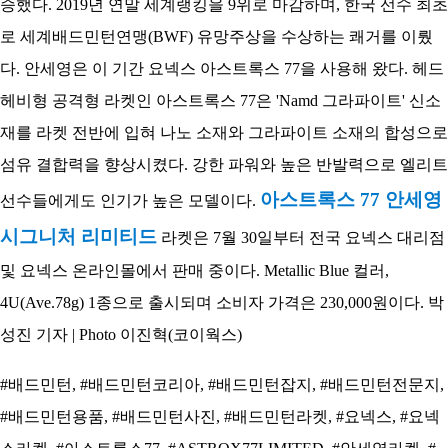
승했다. 2019년 연말 세계랭킹을 9위로 마감하며, 한국 선수 최초
로 세계배드
민턴연맹(BWF) 유망주상을 수상하는 쾌거를 이뤘
다. 안세영은 이 기간 요넥스 아스트록스 77을 사용해 왔다. 헤드
헤비형 공격형 라켓인 아스트록스 77은 'Namd 그라파이트' 신소
재를 라켓 전반에 입혀 나노 소재와 그라파이트 소재의 합성으로
섬유 결합력을 향상시켰다. 강한 파워와 높은 반발력으로 엘리트
아스트록스 77 안세영
선수들에게도 인기가 높은 모델이다.
시그니처 리미티드
라켓은 7월 30일부터 전국 요넥스 대리점
및 요넥스 온라인몰에서 판매 중이다. Metallic Blue 컬러,
4U(Ave.78g) 1종으로 출시되며 소비자 가격은 230,000원이다. 박
성진 기자 | Photo 이진혁(코이웍스)
#배드민턴, #배드민턴코리아, #배드민턴잡지, #배드민턴전문지,
#배드민턴용품, #배드민턴사진, #배드민턴라켓, #요넥스, #요넥