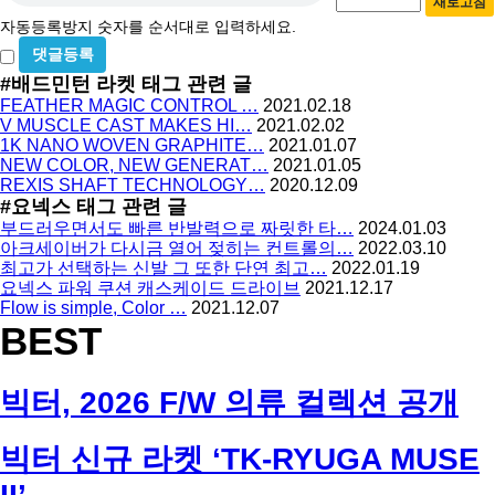
새로고침
등
수
자동등록방지 숫자를 순서대로 입력하세요.
록
비
방
밀
#배드민턴 라켓
태그 관련 글
지
글
FEATHER MAGIC CONTROL …
2021.02.18
사
V MUSCLE CAST MAKES HI…
2021.02.02
용
1K NANO WOVEN GRAPHITE…
2021.01.07
NEW COLOR, NEW GENERAT…
2021.01.05
REXIS SHAFT TECHNOLOGY…
2020.12.09
#요넥스
태그 관련 글
부드러우면서도 빠른 반발력으로 짜릿한 타…
2024.01.03
아크세이버가 다시금 열어 젖히는 컨트롤의…
2022.03.10
최고가 선택하는 신발 그 또한 단연 최고…
2022.01.19
요넥스 파워 쿠션 캐스케이드 드라이브
2021.12.17
Flow is simple, Color …
2021.12.07
BEST
빅터, 2026 F/W 의류 컬렉션 공개
빅터 신규 라켓 ‘TK-RYUGA MUSE