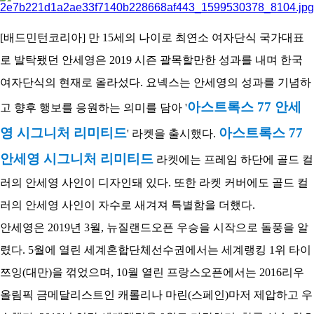
아
[배드민턴코리아] 만 15세의 나이로 최연소 여자단식 국가대표
로 발탁됐던 안세영은 2019 시즌 괄목할만한 성과를 내며 한국
여자단식의 현재로 올라섰다. 요넥스는 안세영의 성과를 기념하
아스트록스 77 안세
고 향후 행보를 응원하는 의미를 담아 '
영 시그니처 리미티드
아스트록스 77
' 라켓을 출시했다.
안세영 시그니처 리미티드
라켓에는 프레임 하단에 골드 컬
러의 안세영 사인이 디자인돼 있다. 또한 라켓 커버에도 골드 컬
러의 안세영 사인이 자수로 새겨져 특별함을 더했다.
안세영은 2019년 3월, 뉴질랜드오픈 우승을 시작으로 돌풍을 알
렸다. 5월에 열린 세계혼합단체선수권에서는 세계랭킹 1위 타이
쯔잉(대만)을 꺾었으며, 10월 열린 프랑스오픈에서는 2016리우
올림픽 금메달리스트인 캐롤리나 마린(스페인)마저 제압하고 우