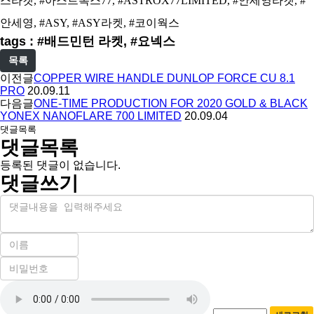
스라켓, #아스트록스77, #ASTROX77LIMITED, #안세영라켓, #
안세영, #ASY, #ASY라켓, #코이웍스
tags : #배드민턴 라켓, #요넥스
목록
이전글
COPPER WIRE HANDLE DUNLOP FORCE CU 8.1
PRO
20.09.11
다음글
ONE-TIME PRODUCTION FOR 2020 GOLD & BLACK
YONEX NANOFLARE 700 LIMITED
20.09.04
댓글목록
댓글목록
등록된 댓글이 없습니다.
댓글쓰기
내
용
이
름
비
필
밀
수
자
번
호
동
필