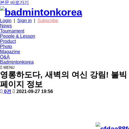
본문 바로가기
Login
|
Sign in
|
Subscribe
News
Tournament
People & Lesson
Product
Photo
Magazine
Q&A
Badmintonkorea
MENU
product
영롱하도다, 새벽의 여신 강림! 볼빅
페이지 정보
작
배
댓
작
0건
2021-09-27 19:56
성
드
글
성
본
자
민
일
문
턴
코
리
아