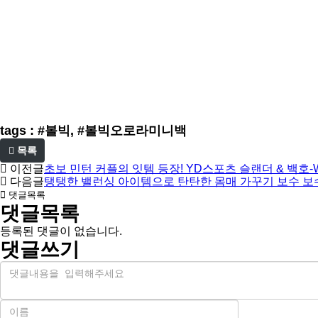
tags : #볼빅, #볼빅오로라미니백
목록
이전글
초보 민턴 커플의 잇템 등장! YD스포츠 슬랜더 & 백호
다음글
탱탱한 밸런싱 아이템으로 탄탄한 몸매 가꾸기 보수 보
댓글목록
댓글목록
등록된 댓글이 없습니다.
댓글쓰기
내
용
이
름