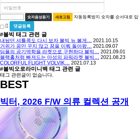
비
필
밀
수
자
번
자동등록방지 숫자를 순서대로 입
숫자음성듣기
새로고침
호
동
비
필
등
밀
수
#볼빅
태그 관련 글
글
록
내놨던 셔틀콕도 다시 보자 볼빅 뉴 볼게…
2021.10.15
사
방
거위가 꿈만 꾸지 않고 꿈을 이뤄 돌아왔…
2021.09.07
용
딤플의 공기역학을 라켓으로 구현하다 볼빅…
2021.09.01
지
블랙홀처럼 빠져드는 마성의 파워라켓 볼빅…
2021.08.23
COLORFUL FLIGHT VOLVIK…
2021.07.13
#볼빅오로라미니백
태그 관련 글
태그 관련글이 없습니다.
BEST
빅터, 2026 F/W 의류 컬렉션 공개