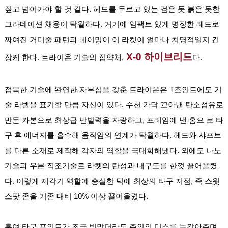
짚고 넘어가야 할 것 같다. 헤드를 두르고 있는 검은 듯 붉은 듯한 
그라데이션 채용이 탁월하다. 거기에 임팩트 있게 명징한 레드로 
짜여진 거미줄 패턴과 네이밍이 이 라켓이 얼마나 치명적일지 긴
X-0 하이브리드
장케 한다. 트라이온 기술의 집약체,
다.
접목한 기술에 완연한 자부심을 갖춘 트라이온은 T조인트에도 기
술 라벨을 표기할 만큼 자신이 있다. 수천 가닥 꼬아낸 탄소섬유로 
만든 카본으로 최상급 반발력을 자랑하고, 프레임에 낸 홈으 로 타
구 후 에너지를 흡수해 움직임의 연계가 탁월하다. 헤드와 샤프트
를 다른 소재로 제작해 각자의 역할을 극대화해냈다. 외에도 나노 
기술과 우븐 직조기술로 라켓의 탄성과 내구도를 한껏 끌어올렸
다. 이렇게 제각기 역할에 충실한 덕에 최상의 타구 지점, 즉 스윗
스팟 존을 기존 대비 10% 이상 끌어올렸다.
혹여 타구 포인트가 조금 빗맞더라도 주인의 미스를 눈감아주며 