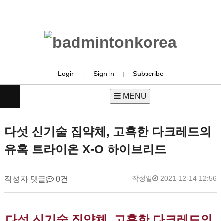
Login
Sign in
Subscribe
|
|
MENU
product
다섯 신기술 집약체, 고혹한 다크레드의
유혹 트라이온 X-O 하이브리드
작성일
2021-12-14 12:56
작성자
배
댓글
0건
드
민
본
턴
다섯 신기술 집약체, 고혹한 다크레드의 