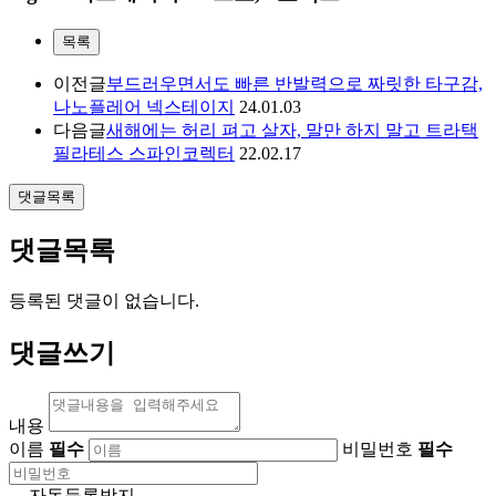
목록
이전글
부드러우면서도 빠른 반발력으로 짜릿한 타구감,
나노플레어 넥스테이지
24.01.03
다음글
새해에는 허리 펴고 살자, 말만 하지 말고 트라택
필라테스 스파인코렉터
22.02.17
댓글목록
댓글목록
등록된 댓글이 없습니다.
댓글쓰기
내용
이름
필수
비밀번호
필수
자동등록방지