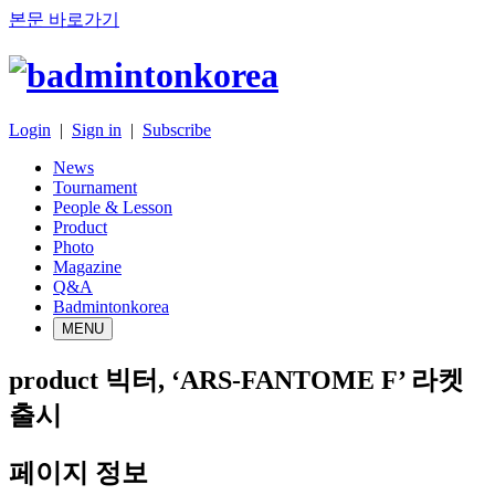
본문 바로가기
Login
|
Sign in
|
Subscribe
News
Tournament
People & Lesson
Product
Photo
Magazine
Q&A
Badmintonkorea
MENU
product
빅터, ‘ARS-FANTOME F’ 라켓
출시
페이지 정보