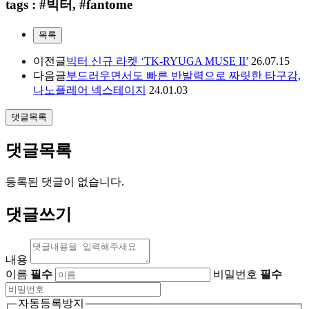
tags : #빅터, #fantome
목록
이전글
빅터 신규 라켓 ‘TK-RYUGA MUSE II’
26.07.15
다음글
부드러우면서도 빠른 반발력으로 짜릿한 타구감,
나노플레어 넥스테이지
24.01.03
댓글목록
댓글목록
등록된 댓글이 없습니다.
댓글쓰기
내용
이름
필수
비밀번호
필수
자동등록방지