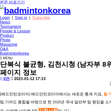
본문 바로가기
Login
|
Sign in
|
Subscribe
News
Tournament
People & Lesson
Product
Photo
Magazine
Q&A
Badmintonkorea
MENU
tournament
단복식 불균형, 김천시청 (남자부 8위
페이지 정보
작
배
댓
작
0건
2021-01-12 17:13
성
드
글
성
본
자
민
일
문
턴
[배드민턴코리아] 배드민턴코리아에서는 새로운 통계 지표,
팀 기
코
리
팀 기여도 총합을 바탕으로 한 2020년 국내 일반부 팀 랭킹을 
아
김천시청
요. 이번엔 남자부 8위
입니다.