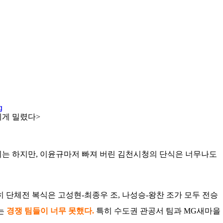
에게 밀렸다>
기는 하지만, 이윤규마저 빠져 버린 김천시청의 단식은 너무나도
 단체전 복식은 고성현-최종우 조, 나성승-왕찬 조가 모두 전승
나는
경쟁 팀들이 너무 못했다.
특히 수도권 관공서 팀과 MG새마을