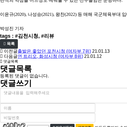
단식의 약점을 어느정도 메워줄 수 있는 선수들임은 분명하다.
이윤규(2020), 나성승(2021), 왕찬(2022) 등 매해 국군체
박성진 기자
tags : #김천시청, #리뷰
목록
이전글
출발은 좋았던 포천시청 (여자부 7위)
21.01.13
다음글
연 트리오, 화성시청 (여자부 8위)
21.01.12
댓글목록
댓글목록
등록된 댓글이 없습니다.
댓글쓰기
내
용
이
름
비
필
밀
수
자
번