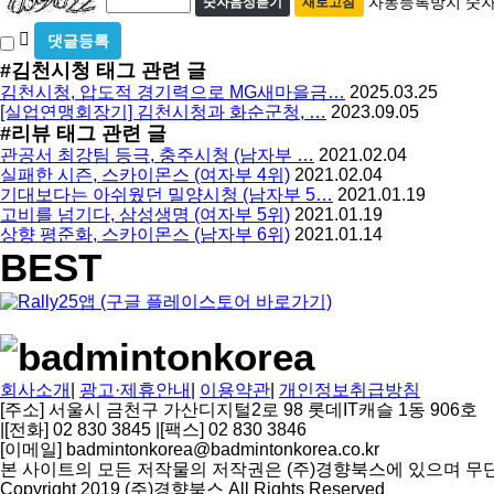
자동등록방지 숫자
숫자음성듣기
새로고침
호
동
필
비
등
수
밀
#김천시청
태그 관련 글
록
글
김천시청, 압도적 경기력으로 MG새마을금…
2025.03.25
방
사
[실업연맹회장기] 김천시청과 화순군청, …
2023.09.05
용
지
#리뷰
태그 관련 글
관공서 최강팀 등극, 충주시청 (남자부 …
2021.02.04
실패한 시즌, 스카이몬스 (여자부 4위)
2021.02.04
기대보다는 아쉬웠던 밀양시청 (남자부 5…
2021.01.19
고비를 넘기다, 삼성생명 (여자부 5위)
2021.01.19
상향 평준화, 스카이몬스 (남자부 6위)
2021.01.14
BEST
회사소개
|
광고·제휴안내
|
이용약관
|
개인정보취급방침
[주소] 서울시 금천구 가산디지털2로 98 롯데IT캐슬 1동 906호
|
[전화] 02 830 3845
|
[팩스] 02 830 3846
[이메일] badmintonkorea@badmintonkorea.co.kr
본 사이트의 모든 저작물의 저작권은 (주)경향북스에 있으며 무
Copyright 2019 (주)경향북스 All Rights Reserved