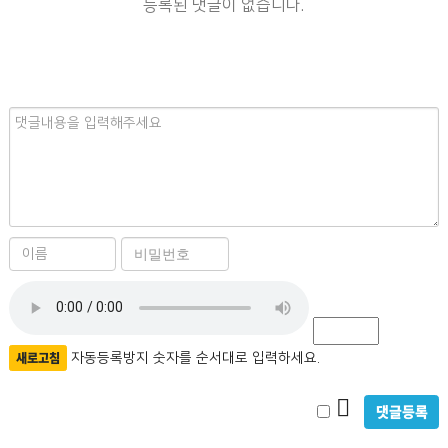
등록된 댓글이 없습니다.
내
용
이
비
름
밀
필
자
번
수
호
동
필
등
새로고침
자동등록방지 숫자를 순서대로 입력하세요.
수
록
비
방
밀