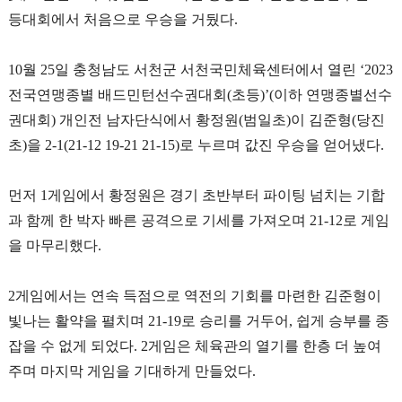
등대회에서 처음으로 우승을 거뒀다
.
10
월
25
일 충청남도 서천군 서천국민체육센터에서 열린
‘2023
전국연맹종별 배드민턴선수권대회
(
초등
)’(
이하 연맹종별선수
권대회
)
개인전 남자단식에서 황정원
(
범일초
)
이 김준형
(
당진
초
)
을
2-1(21-12 19-21 21-15)
로 누르며 값진 우승을 얻어냈다
.
먼저
1
게임에서 황정원은 경기 초반부터 파이팅 넘치는 기합
과 함께 한 박자 빠른 공격으로 기세를 가져오며
21-12
로 게임
을 마무리했다
.
2
게임에서는 연속 득점으로 역전의 기회를 마련한 김준형이
빛나는 활약을 펼치며
21-19
로 승리를 거두어
,
쉽게 승부를 종
잡을 수 없게 되었다
. 2
게임은 체육관의 열기를 한층 더 높여
주며 마지막 게임을 기대하게 만들었다
.