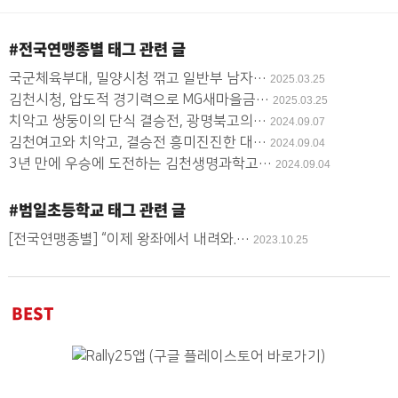
지
글
#전국연맹종별
태그 관련 글
사
국군체육부대, 밀양시청 꺾고 일반부 남자…
2025.03.25
용
김천시청, 압도적 경기력으로 MG새마을금…
2025.03.25
치악고 쌍둥이의 단식 결승전, 광명북고의…
2024.09.07
김천여고와 치악고, 결승전 흥미진진한 대…
2024.09.04
3년 만에 우승에 도전하는 김천생명과학고…
2024.09.04
#범일초등학교
태그 관련 글
[전국연맹종별] “이제 왕좌에서 내려와.…
2023.10.25
BEST