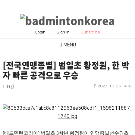
Login
Sign in
Subscribe
|
|
MENU
tournament
[전국연맹종별] 범일초 황정원, 한 박
자 빠른 공격으로 우승
배
작
작
댓
2023-10-25 14:32
0건
성
성
글
드
일
자
민
본
턴
문
코
리
아
[
배드민턴코리아
]
범일초
3
학년 황정원이 연맹종별선수권초