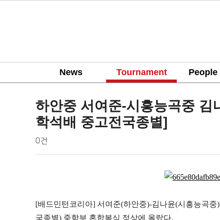
News
Tournament
People
tournament
하안중 서여준-시흥능곡중 김나
학석배 중고전국종별]
작
댓
배
0건
성
글
드
자
민
본
턴
문
코
리
[
배드민턴코리아
]
서여준
(
하안중
)-
김나윤
(
시흥능곡중
)
아
국종별
)
중학부 혼합복식 정상에 올랐다
.