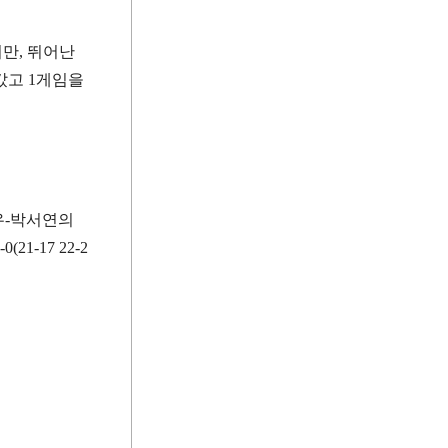
지만
,
뛰어난
나갔고
1
게임을
우
-
박서연의
-0(21-17 22-2