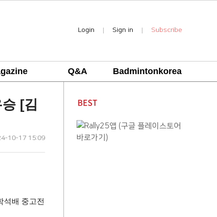
Login
Sign in
Subscribe
|
|
gazine
Q&A
Badmintonkorea
BEST
승 [김
4-10-17 15:09
학석배 중고전