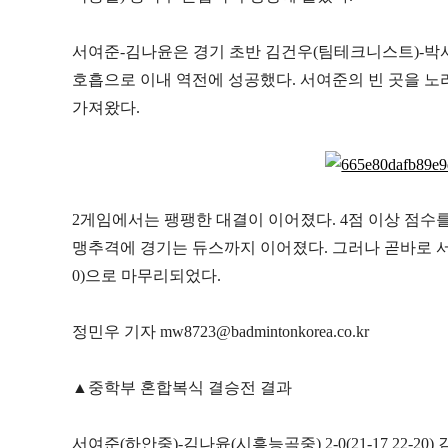
서여준
-
김나윤은 경기 초반 김건우
(
팀테크니스트
)-
박
호흡으로 이내 역전에 성공했다
.
서여준의 빈 곳을 노
가져왔다
.
2
게임에서는 팽팽한 대결이 이어졌다
. 4
점 이상 점수
맹추격에 경기는 듀스까지 이어졌다
.
그러나 곧바로 
0)
으로 마무리되었다
.
정민우 기자
mw8723@badmintonkorea.co.kr
▲
중학부 혼합복식 결승전 결과
서여준
(
하안중
)-
김나윤
(
시흥능곡중
) 2-0(21-17 22-20)