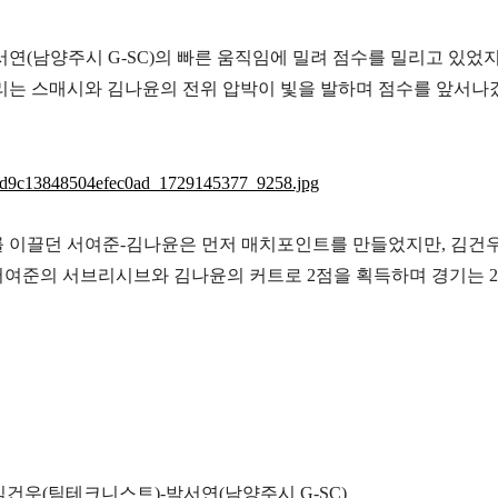
서연
(
남양주시
G-SC)
의 빠른 움직임에 밀려 점수를 밀리고 있었
리는 스매시와 김나윤의 전위 압박이 빛을 발하며 점수를 앞서
를 이끌던 서여준
-
김나윤은 먼저 매치포인트를 만들었지만
,
김건
서여준의 서브리시브와 김나윤의 커트로
2
점을 획득하며 경기는
2
김건우
(
팀테크니스트
)-
박서연
(
남양주시
G-SC)