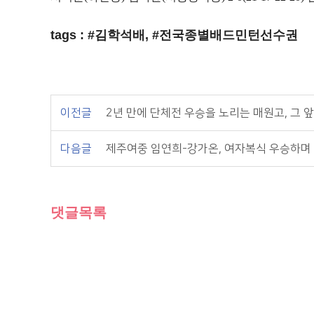
tags : #김학석배, #전국종별배드민턴선수권
이전글
2년 만에 단체전 우승을 노리는 매원고, 그 
다음글
제주여중 임연희-강가온, 여자복식 우승하며 
댓글목록