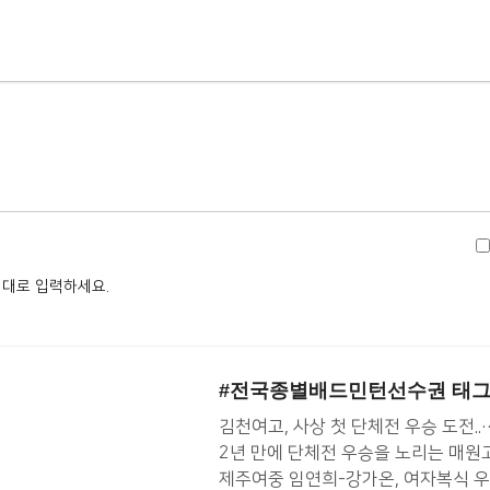
대로 입력하세요.
#전국종별배드민턴선수권
태그
김천여고, 사상 첫 단체전 우승 도전..
2년 만에 단체전 우승을 노리는 매원
제주여중 임연희-강가온, 여자복식 