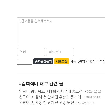
내
용
이
비
름
밀
자
필
번
자동등록방지 숫자를 순서
숫자음성듣기
새로고침
수
호
동
필
등
수
록
#김학석배
태그 관련 글
방
역시나 광명북고, 제1회 김학석배 중고전…
2024.10.19
창덕여고, 올해 첫 단체전 우승과 동시에…
지
2024.10.19
김천여고, 사상 첫 단체전 우승 도전..…
2024.10.18