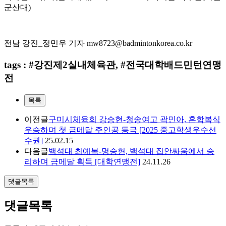
군산대
)
전남 강진
_
정민우 기자
mw8723@badmintonkorea.co.kr
tags : #강진제2실내체육관, #전국대학배드민턴연맹
전
목록
이전글
구미시체육회 강승현-청송여고 곽민아, 혼합복식
우승하며 첫 금메달 주인공 등극 [2025 중고학생우수선
수권]
25.02.15
다음글
백석대 최예복-명승현, 백석대 집안싸움에서 승
리하며 금메달 획득 [대학연맹전]
24.11.26
댓글목록
댓글목록