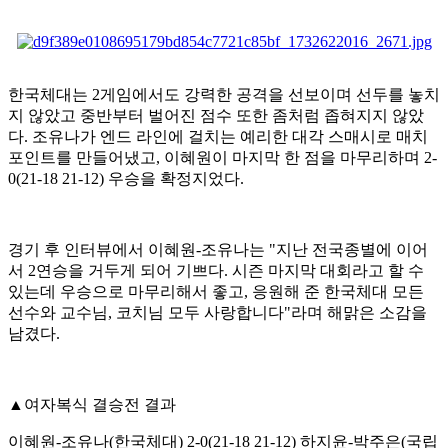
한국체대는
2
게임에서도 강력한 공격을 선보이며 선두를 놓치
지 않았고 중반부터 벌어진 점수 또한 좀처럼 좁혀지지 않았
다
.
조유나가 엔드 라인에 걸치는 예리한 대각 스매시로 매치
포인트를 만들어냈고
,
이혜원이 마지막 한 점을 마무리하며
2-
0(21-18 21-12)
우승을 확정지었다
.
경기 후 인터뷰에서 이혜원
-
조유나는
"
지난 전국종별에 이어
서
2
연승을 거두게 되어 기쁘다
.
시즌 마지막 대회라고 할 수
있는데 우승으로 마무리해서 좋고
,
응원해 준 한국체대 모든
선수와 교수님
,
코치님 모두 사랑합니다
"
라며 해맑은 소감을
남겼다
.
▲
여자복식 결승전 결과
이혜원
-
조유나
(
한국체대
) 2-0(21-18 21-12)
하지윤
-
박주은
(
국립