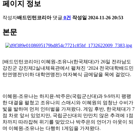
페이지 정보
작성자
배드민턴코리아
댓글
0건
작성일
2024-11-26 20:53
본문
[
배드민턴코리아
]
이혜원
-
조유나
(
한국체대
)
가
26
일 전라남도
강진군 강진제
2
실내체육관에서 펼쳐진
‘2024
전국대학배드민
턴연맹전
'(
이하 대학연맹전
)
여자복식 금메달을 목에 걸었다
.
이혜원
-
조유나는 하지윤
-
박주은
(
국립군산대
)
과
9-9
까지 팽팽
한 대결을 펼쳤고 조유나의 스매시와 이혜원의 엄청난 수비가
빛을 발하며 먼저 인터벌을 가져왔다
.
게임 후반
,
한국체대가
7
점 차로 앞서 있었지만
,
국립군산대의 만만치 않은 추격에
1
점
차까지 따라잡혀 위기를 맞았으나 박주은의 언더가 아웃이 되
며 이혜원
-
조유나는 다행히
1
게임을 가져왔다
.