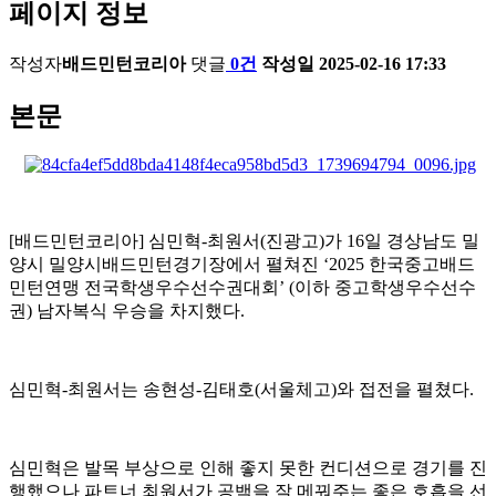
페이지 정보
작성자
배드민턴코리아
댓글
0건
작성일
2025-02-16 17:33
본문
[
배드민턴코리아
]
심민혁
-
최원서
(
진광고
)
가
16
일 경상남도 밀
양시 밀양시배드민턴경기장에서 펼쳐진
‘2025
한국중고배드
민턴연맹 전국학생우수선수권대회
’ (
이하 중고학생우수선수
권
)
남자복식 우승을 차지했다
.
심민혁
-
최원서는 송현성
-
김태호
(
서울체고
)
와 접전을 펼쳤다
.
심민혁은 발목 부상으로 인해 좋지 못한 컨디션으로 경기를 진
행했으나 파트너 최원서가 공백을 잘 메꿔주는 좋은 호흡을 선