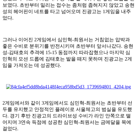
보였다
.
초반부터 밀리는 접수는 좀처럼 좁혀지지 않았고 송현
성의 헤어핀이 네트를 타고 넘어오며 진광고는
1
게임을 내주
었다
.
그러나 이어진
2
게임에서 심민혁
-
최원서는 거침없는 압박과
좋은 수비로 분위기를 반전시키며 초반부터 앞서나갔다
.
송현
성
-
김태호의 추격에
15-15
동점까지 따라잡혔으나 마지막 심
민혁의 모션 드롭에 김태호는 발을 떼지 못하며 진광고는
2
게
임을 가져오는 데 성공했다
.
2
게임에서와 같이
3
게임에서도 심민혁
-
최원서는 초반부터 선
두를 유지했고 안정적인 플레이로 서울체고의 범실을 유도했
다
.
경기 후반 진광고의 드라이브성 수비가 라인 안쪽으로 떨
어지며
3
연속 득점에 성공한 심민혁
-
최원서는 금메달을 목에
걸었다
.