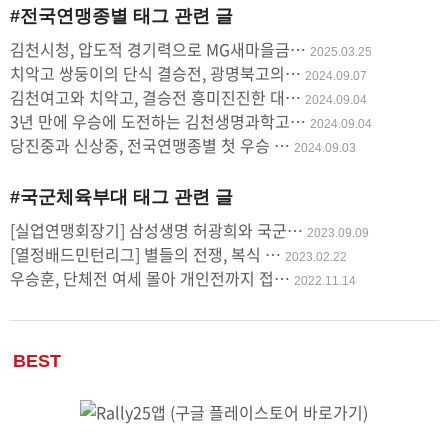
#전국연맹종별
태그 관련 글
사
김천시청, 압도적 경기력으로 MG새마을금…
2025.03.25
용
치악고 쌍둥이의 단식 결승전, 광명북고의…
2024.09.07
김천여고와 치악고, 결승전 흥미진진한 대…
2024.09.04
3년 만에 우승에 도전하는 김천생명과학고…
2024.09.04
당진중과 신상중, 전국연맹종별 첫 우승 …
2024.09.03
#국군체육부대
태그 관련 글
[실업연맹회장기] 삼성생명 허광희와 국군…
2023.09.09
[열정배드민턴리그] 별들의 전쟁, 복식 …
2023.02.22
우승훈, 단체전 여세 몰아 개인전까지 접…
2022.11.14
BEST