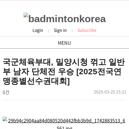
Login
Sign in
Subscribe
|
|
MENU
tournament
국군체육부대, 밀양시청 꺾고 일반
부 남자 단체전 우승 [2025전국연
맹종별선수권대회]
작
댓
작
0건
2025-03-25 15:21
배
성
성
글
드
일
자
민
본
턴
문
코