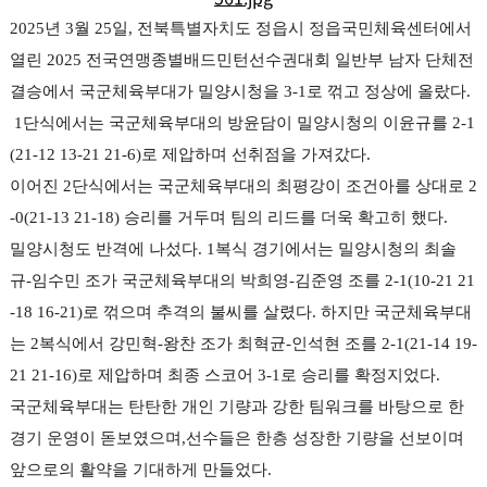
리
2025년 3월 25일, 전북특별자치도 정읍시 정읍국민체육센터에서
아
열린
2025 전국연맹종별배드민턴선수권대회 일반부 남자 단체전
결승
에서
국군체육부대가 밀양시청을 3-1로 꺾고 정상에 올랐다.
1단식에서는 국군체육부대의 방윤담이 밀양시청의 이윤규를 2-1
(21-12 13-21 21-6)로 제압하며 선취점을 가져갔다.
이어진
2단식에서는 국군체육부대의 최평강이 조건아를 상대로 2
-0(21-13 21-18) 승리를 거두며 팀의 리드를 더욱 확고히 했다.
밀양시청도 반격에 나섰다.
1복식 경기에서는 밀양시청의 최솔
규-임수민 조가 국군체육부대의 박희영-김준영 조를 2-1(10-21 21
-18 16-21)로 꺾으며 추격의 불씨를 살렸다.
하지만 국군체육부대
는
2복식에서 강민혁-왕찬 조가 최혁균-인석현 조를 2-1(21-14 19-
21 21-16)로 제압하며 최종 스코어 3-1로 승리를 확정지었다.
국군체육부대는
탄탄한 개인 기량과 강한 팀워크를 바탕으로 한
경기 운영이 돋보였으며,선수들은 한층 성장한 기량을 선보이며
앞으로의 활약을 기대하게 만들었다.