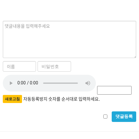
내
용
이
비
름
밀
자
번
필
호
동
수
필
등
자동등록방지 숫자를 순서대로 입력하세요.
새로고침
수
록
비
방
밀
지
글