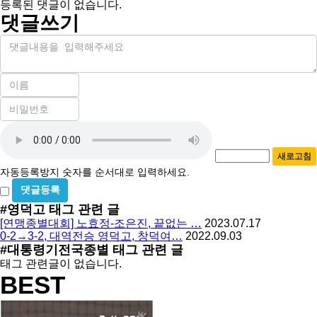
등록된 댓글이 없습니다.
댓글쓰기
내
용
이
름
비
필
밀
수
자
번
호
동
필
새로고침
등
수
자동등록방지 숫자를 순서대로 입력하세요.
록
비
방
밀
#영덕고
태그 관련 글
지
글
[연맹종별대회] 노효정-조은진, 끝없는 …
2023.07.17
사
0-2→3-2, 대역전승 영덕고, 창덕여…
2022.09.03
용
#대통령기전국종별
태그 관련 글
태그 관련글이 없습니다.
BEST