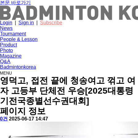
본문 바로가기
Login
|
Sign in
|
Subscribe
News
Tournament
People & Lesson
Product
Photo
Magazine
Q&A
Badmintonkorea
MENU
tournament
영덕고, 접전 끝에 청송여고 꺾고 여
자 고등부 단체전 우승[2025대통령
기전국종별선수권대회]
페이지 정보
작
배
댓
작
0건
2025-06-17 14:47
성
드
글
성
본
자
민
일
문
턴