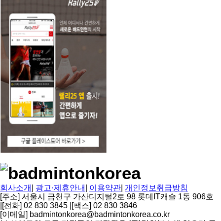
회사소개
|
광고·제휴안내
|
이용약관
|
개인정보취급방침
[주소] 서울시 금천구 가산디지털2로 98 롯데IT캐슬 1동 906호
|
[전화] 02 830 3845
|
[팩스] 02 830 3846
[이메일] badmintonkorea@badmintonkorea.co.kr