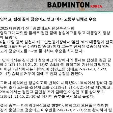
영덕고
,
접전 끝에 청송여고 꺾고 여자 고등부 단체전 우승
2025
대통령기 전국종별배드민턴선수권대회
영덕고가 짜릿한 풀세트 접전 끝에 청송여고를 꺾고 대통령기 정상
에 올랐다
.
6
월
17
일 경북 김천시 배드민턴경기장에서 열린
2025
대통령기 전국
종별배드민턴선수권대회
(
중고
)
여자 고등부 단체전 결승에서 영덕
고가 청송여고를
3-2
로 물리치며 우승을 차지했다
.
1
단식에서는 김태연이 청송여고의 강바다와 풀세트 접전을 펼친 끝
에
2-1(21-19, 16-21, 21-18)
로 승리하며 영덕고에 기선을 제압했다
.
이어진
2
단식에서는 이송연이 정민교를 상대로
2-1(21-19, 21-23,
21-17)
승리를 거두며 팀에 두 번째 승점을 안겼다
.
그러나 복식에선 청송여고의 반격이 시작됐다
. 1
복식에서 강바다
-
강
유민 조가 오은솔
-
조은채 조를
2-1(19-21, 21-14, 21-14)
로 제압했고
,
2
복식에서는 정민교
-
김민경 조가 김태연
-
이송연 조를 상대로
2-
1(18-21, 21-15, 21-10)
로 이기며 승부를 원점으로 돌렸다
.
결국 승부는 마지막
3
단식으로 향했다
.
영덕고의 오윤솔은 침착한
경기 운영으로 청송여고 이수빈을
2-0(21-9, 21-13)
으로 완파하며 팀