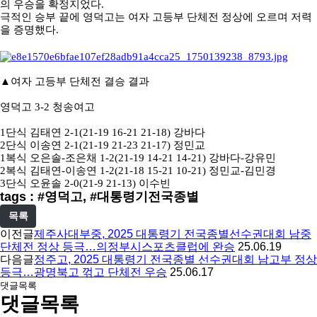
의 우승을 확정지었다
.
극적인 승부 끝에 영덕고는 여자 고등부 단체전 정상에 오르며 저력
을 증명했다
.
▲
여자 고등부 단체전 결승 결과
영덕고
3-2
청송여고
1
단식 김태연
2-1(21-19 16-21 21-18)
강바다
2
단식 이송연
2-1(21-19 21-23 21-17)
정민교
1
복식 오은솔
-
조은채 1
-2(21-19 14-21 14-21)
강바다
-
강유민
2
복식 김태연
-
이송연 1
-2(21-18 15-21 10-21)
정민교
-
김민경
3
단식 오윤솔
2-0(21-9 21-13)
이수빈
tags : #영덕고, #대통령기전국종별
목록
이전글
제주사대부중, 2025 대통령기 전국종별선수권대회 남중
단체전 정상 등극…의정부시스포츠클럽에 완승
25.06.19
다음글
정주고, 2025 대통령기 전국종별 선수권대회 남고부 정상
등극…광명북고 꺾고 단체전 우승
25.06.17
댓글목록
댓글목록