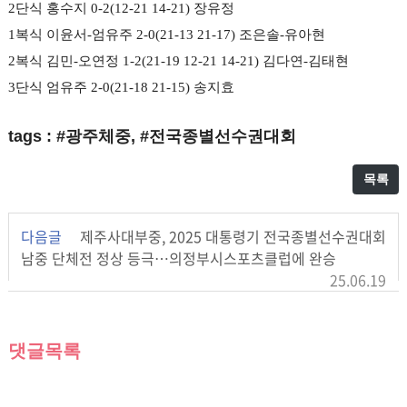
2
단식 홍수지
0-2(12-21 14-21)
장유정
1
복식 이윤서
-
엄유주
2-0(21-13 21-17)
조은솔
-
유아현
2
복식 김민
-
오연정
1-2(21-19 12-21 14-21)
김다연
-
김태현
3
단식 엄유주
2-0(21-18 21-15)
송지효
tags : #광주체중, #전국종별선수권대회
목록
다음글
제주사대부중, 2025 대통령기 전국종별선수권대회
남중 단체전 정상 등극…의정부시스포츠클럽에 완승
25.06.19
댓글목록