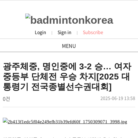
Login
Sign in
Subscribe
|
|
MENU
tournament
광주체중, 명인중에 3-2 승… 여자
중등부 단체전 우승 차지[2025 대
통령기 전국종별선수권대회]
작
댓
작
0건
2025-06-19 13:58
배
성
성
글
드
일
자
민
본
턴
문
코