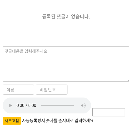
등록된 댓글이 없습니다.
내
용
이
비
름
밀
자
번
필
호
동
수
필
등
자동등록방지 숫자를 순서대로 입력하세요.
새로고침
수
록