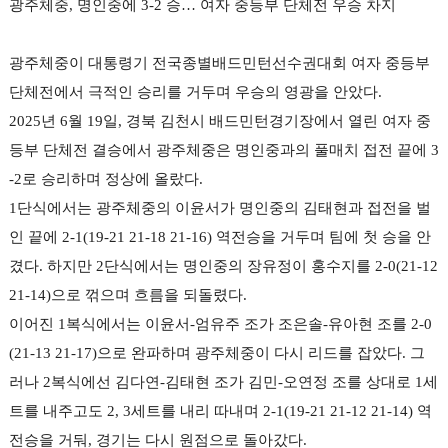
리
광주체중
,
명인중에
3-2
승
…
여자 중등부 단체전 우승 차지
아
광주체중이 대통령기 전국종별배드민턴선수권대회 여자 중등부
단체전에서 극적인 승리를 거두며 우승의 영광을 안았다
.
2025
년
6
월
19
일
,
경북 김천시 배드민턴경기장에서 열린 여자 중
등부 단체전 결승에서 광주체중은 명인중과의 풀매치 접전 끝에
3
-2
로 승리하며 정상에 올랐다
.
1
단식에서는 광주체중의 이윤서가 명인중의 김태현과 접전을 벌
인 끝에
2-1(19-21 21-18 21-16)
역전승을 거두며 팀에 첫 승을 안
겼다
.
하지만
2
단식에서는 명인중의 장유정이 홍수지를
2-0(21-12
21-14)
으로 꺾으며 흐름을 되돌렸다
.
이어진
1
복식에서는 이윤서
-
엄유주 조가 조은솔
-
유아현 조를
2-0
(21-13 21-17)
으로 완파하며 광주체중이 다시 리드를 잡았다
.
그
러나
2
복식에선 김다연
-
김태현 조가 김민
-
오연정 조를 상대로
1
세
트를 내주고도
2, 3
세트를 내리 따내며
2-1(19-21 21-12 21-14)
역
전승을 거둬
,
경기는 다시 원점으로 돌아갔다
.