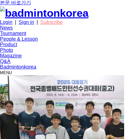
본문 바로가기
Login
|
Sign in
|
Subscribe
News
Tournament
People & Lesson
Product
Photo
Magazine
Q&A
Badmintonkorea
MENU