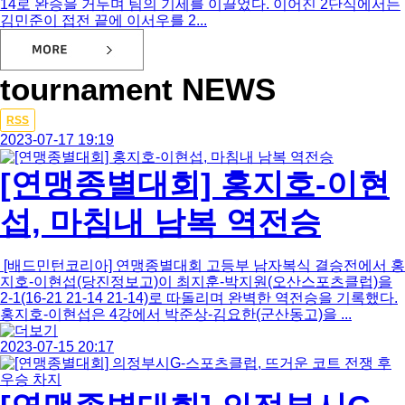
14로 완승을 거두며 팀의 기세를 이끌었다. 이어진 2단식에서는
김민준이 접전 끝에 이서우를 2...
tournament NEWS
Total
RSS
780
2023-07-17 19:19
건
21
[연맹종별대회] 홍지호-이현
페
이
섭, 마침내 남복 역전승
지
[배드민턴코리아] 연맹종별대회 고등부 남자복식 결승전에서 홍
지호-이현섭(당진정보고)이 최지훈-박지원(오산스포츠클럽)을
2-1(16-21 21-14 21-14)로 따돌리며 완벽한 역전승을 기록했다.
홍지호-이현섭은 4강에서 박준상-김요한(군산동고)을 ...
2023-07-15 20:17