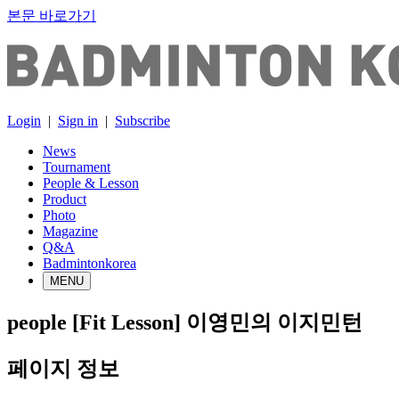
본문 바로가기
Login
|
Sign in
|
Subscribe
News
Tournament
People & Lesson
Product
Photo
Magazine
Q&A
Badmintonkorea
MENU
people
[Fit Lesson] 이영민의 이지민턴
페이지 정보