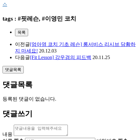
스
tags : #핏레슨, #이영민 코치
목록
이전글
[엄아영 코치 기초 레슨] 롱서비스 리시브 당황하
지 마세요!
20.12.03
다음글
[Fit Lesson] 강우겸의 피드백
20.11.25
댓글목록
댓글목록
등록된 댓글이 없습니다.
댓글쓰기
내용