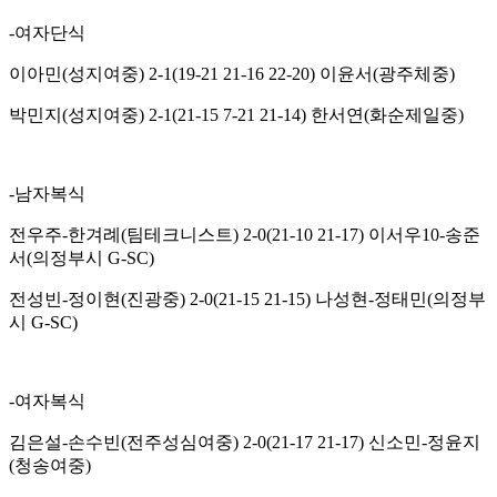
-
여자단식
이아민
(
성지여중
) 2-1(19-21 21-16 22-20)
이윤서
(
광주체중
)
박민지
(
성지여중
) 2-1(21-15 7-21 21-14)
한서연
(
화순제일중
)
-
남자복식
전우주
-
한겨례
(
팀테크니스트
) 2-0(21-10 21-17)
이서우
10-
송준
서
(
의정부시
G-SC)
전성빈
-
정이현
(
진광중
) 2-0(21-15 21-15)
나성현
-
정태민
(
의정부
시
G-SC)
-
여자복식
김은설
-
손수빈
(
전주성심여중
) 2-0(21-17 21-17)
신소민
-
정윤지
(
청송여중
)