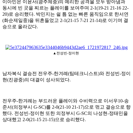
이아민은 이윤서
(
광주체중
)
의 예리한 공격을 모두 받아냄과
동시에 빈 곳을 찌르는 플레이를 보여주며
2-1(19-21 21-16 22-
20)
로 승리했다
.
박민지는 쉴 틈 없는 빠른 움직임으로 한서연
(
화순제일중
)
을 뒤흔들었고
2-1(21-15 7-21 21-14)
로 이기며 결
승으로 올라갔다
.
▲
전성빈
-
정이현
남자복식 결승전 전우주
-
한겨례
(
팀테크니스트
)
와 전성빈
-
정이
현
(
진광중
)
의 대결이 성사되었다
.
전우주
-
한겨례는 부드러운 플레이와 수비력으로 이서우
10-
송
준서
(
의정부시
G-SC)
를
2-0(21-10 21-17)
으로 꺾고 결승으로 향
했다
.
전성빈
-
정이현 또한 의정부시
G-SC
의 나성현
-
정태민을
상대했고
2-0(21-15 21-15)
으로 승리했다
.