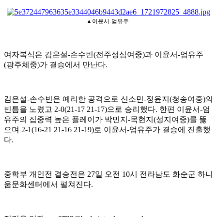
▲이윤서-엄유주
여자복식은 김은설
-
손수빈
(
전주성심여중
)
과 이윤서
-
엄유주
(
광주체중
)
가 결승에서 만난다
.
김은설
-
손수빈은 예리한 공격으로 신소민
-
정윤지
(
청송여중
)
의
빈틈을 노렸고
2-0(21-17 21-17)
으로 승리했다
.
한편 이윤서
-
엄
유주의 집중력 높은 플레이가 박민지
-
목현지
(
성지여중
)
를 뚫
으며
2-1(16-21 21-16 21-19)
로 이윤서
-
엄유주가 결승에 진출했
다
.
중학부 개인전 결승전은
27
일 오전
10
시 전라남도 화순군 하니
움문화센터에서 펼쳐진다
.