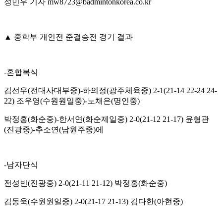
정민우 기자
mw8723@badmintonkorea.co.kr
▲
중학부 개인전 준결승전 경기 결과
-
혼합복식
김선우
(
전대사대부중
)-
하의정
(
광주체육중
) 2-1(21-14 22-24 24-
22)
조우영
(
수원원일중
)-
노채은
(
명인중
)
박정홍
(
화순중
)-
한서연
(
화순제일중
) 2-0(21-12 21-17)
윤형관
(
진광중
)-
추소연
(
남원주중
)
에
-
남자단식
전성빈
(
진광중
) 2-0(21-11 21-12)
박정홍
(
화순중
)
김동욱
(
수원원일중
) 2-0(21-17 21-13)
김다한
(
아현중
)