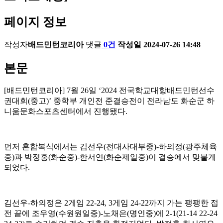
페이지 정보
작성자
배드민턴코리아
댓글
0건
작성일
2024-07-26 14:48
본문
[
배드민턴코리아
] 7
월
26
일
‘2024
전국학교대항배드민턴선수
권대회
(
중고
)’
중학부 개인전 준결승전이 전라남도 화순군 하
니움문화스포츠센터에서 진행됐다
.
먼저 혼합복식에서는 김선우
(
전대사대부중
)-
하의정
(
광주체육
중
)
과 박정홍
(
화순중
)-
한서연
(
화순제일중
)
이 결승에서 맞붙게
되었다
.
김선우
-
하의정은
2
게임
22-24, 3
게임
24-22
까지 가는 팽팽한 접
전 끝에 조우영
(
수원원일중
)-
노채은
(
명인중
)
에
2-1(21-14 22-24