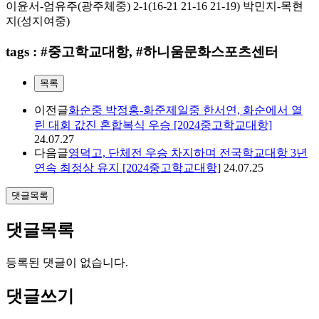
이윤서
-
엄유주
(
광주체중
) 2-1(16-21 21-16 21-19)
박민지
-
목현
지
(
성지여중
)
tags : #중고학교대항, #하니움문화스포츠센터
목록
이전글
화순중 박정홍-화준제일중 한서연, 화순에서 열
린 대회 값진 혼합복식 우승 [2024중고학교대항]
24.07.27
다음글
영덕고, 단체전 우승 차지하며 전국학교대항 3년
연속 최정상 유지 [2024중고학교대항]
24.07.25
댓글목록
댓글목록
등록된 댓글이 없습니다.
댓글쓰기