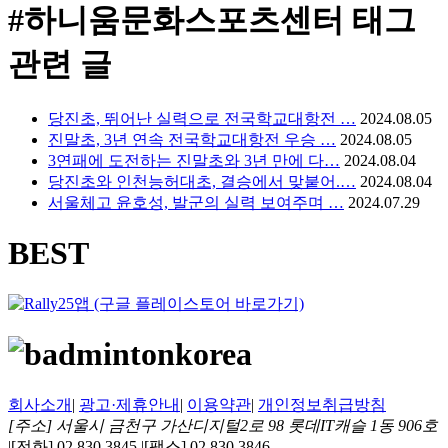
#하니움문화스포츠센터
태그
관련 글
당진초, 뛰어난 실력으로 전국학교대항전 …
2024.08.05
진말초, 3년 연속 전국학교대항전 우승 …
2024.08.05
3연패에 도전하는 진말초와 3년 만에 다…
2024.08.04
당진초와 인천능허대초, 결승에서 맞붙어.…
2024.08.04
서울체고 윤호성, 발군의 실력 보여주며 …
2024.07.29
BEST
회사소개
|
광고·제휴안내
|
이용약관
|
개인정보취급방침
[주소] 서울시 금천구 가산디지털2로 98 롯데IT캐슬 1동 906호
|
[전화] 02 830 3845
|
[팩스] 02 830 3846