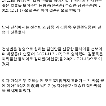
24-22)
로 승리하며 결승 진출을 확정지었다
.
박정홍
-
한서연은
좋은 호흡을 보여주며 윤형관
(
진광중
)-
추소연
(
남원주중
)
에
2-
0(21-12 21-17)
으로 승리하며 결승전으로 향했다
.
남자 단식에서는 전성빈
(
진광중
)
과 김동욱
(
수원원일중
)
이 결
승에 진출했다
.
전성빈은 결승으로 향하는 길인만큼 신중한 플레이를 선보이
며 박정홍
(
화순중
)
에
2-0(21-11 21-12)
으로 승리했다
.
김동욱은
파워풀한 플레이로 김다한
(
아현중
)
을
2-0(21-17 21-13)
으로 이
겼다
.
여자 단식은 두 준결승 전 모두
3
게임까지 흘러가는 긴 싸움 끝
에 이아민
(
성지여중
)
과 박민지
(
성지여중
)
가 결승전 집안싸움
을 펼치게 되었다
.