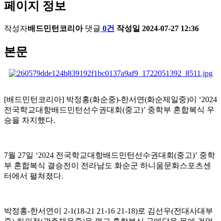
페이지 정보
작성자
배드민턴코리아
댓글
0건
작성일
2024-07-27 12:36
본문
[
배드민턴코리아
]
박정홍
(
화순중
)-
한서연
(
화순제일중
)
이
‘2024
전국학교대항배드민턴선수권대회
(
중고
)’
중학부 혼합복식 우
승을 차지했다
.
7
월
27
일
‘2024
전국학교대항배드민턴선수권대회
(
중고
)’
중학
부 혼합복식 결승전이 전라남도 화순군 하니움문화스포츠센
터에서 펼쳐졌다
.
박정홍
-
한서연이
2-1(18-21 21-16 21-18)
로 김선우
(
전대사대부