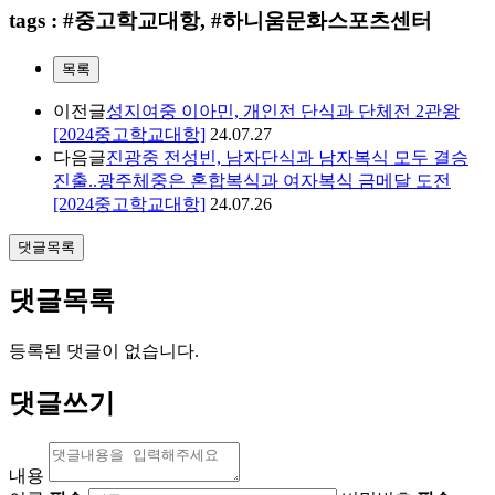
tags : #중고학교대항, #하니움문화스포츠센터
목록
이전글
성지여중 이아민, 개인전 단식과 단체전 2관왕
[2024중고학교대항]
24.07.27
다음글
진광중 전성빈, 남자단식과 남자복식 모두 결승
진출..광주체중은 혼합복식과 여자복식 금메달 도전
[2024중고학교대항]
24.07.26
댓글목록
댓글목록
등록된 댓글이 없습니다.
댓글쓰기
내용