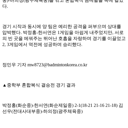
중
)-
하의정
(
광주체육중
)
을 꺾고 혼합복식 금메달을 목에 걸었
다
.
경기 시작과 동시에 양 팀은 예리한 공격을 퍼부으며 상대를
압박했다
.
박정홍
-
한서연은
1
게임을 아쉽게 내주었지만
,
서로
의 빈 곳을 메꿔주는 뛰어난 호흡을 자랑하며 경기를 이끌었고
2, 3
게임에서 역전에 성공하며 승리했다
.
정민우 기자
mw8723@badmintonkorea.co.kr
▲
중학부 혼합복식 결승전 경기 결과
박정홍
(
화순중
)-
한서연
(
화순제일중
) 2-1(18-21 21-16 21-18)
김
선우
(
전대사대부중
)-
하의정
(
광주체육중
)