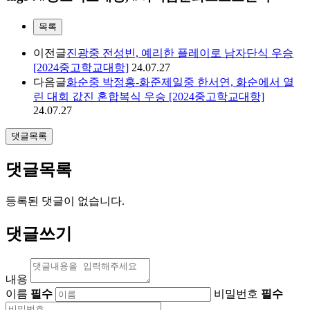
목록
이전글
진광중 전성빈, 예리한 플레이로 남자단식 우승
[2024중고학교대항]
24.07.27
다음글
화순중 박정홍-화준제일중 한서연, 화순에서 열
린 대회 값진 혼합복식 우승 [2024중고학교대항]
24.07.27
댓글목록
댓글목록
등록된 댓글이 없습니다.
댓글쓰기
내용
이름
필수
비밀번호
필수