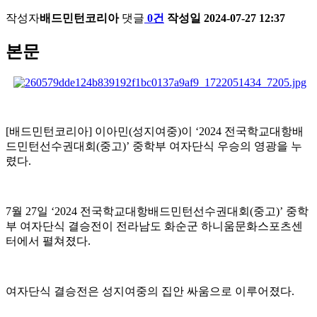
작성자
배드민턴코리아
댓글
0건
작성일
2024-07-27 12:37
본문
[
배드민턴코리아
]
이아민
(
성지여중
)
이
‘2024
전국학교대항배
드민턴선수권대회
(
중고
)’
중학부 여자단식 우승의 영광을 누
렸다
.
7
월
27
일
‘2024
전국학교대항배드민턴선수권대회
(
중고
)’
중학
부 여자단식 결승전이 전라남도 화순군 하니움문화스포츠센
터에서 펼쳐졌다
.
여자단식 결승전은 성지여중의 집안 싸움으로 이루어졌다
.