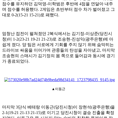
점수를 유지하던 김덕영
-
이학범은 후반에
4
점을 연달아 내주
며 점수를 허용했다
. 2
게임은 초반부터 점수 차가 벌어졌고 그
대로
0-2(15-21 15-21)
로 패했다
.
엄청난 접전이 펼쳐졌던
2
복식에서는 김기정
-
이상준
(
당진시
청
)
이
1-2(23-21 19-21 21-23)
로 조송현
-
진성익
(
광주은행
)
에 아
쉽게 졌다
.
양 팀은 서로에게 기회를 주지 않기 위해 숨막히는
드라이브 싸움을 이어가며 관중들의 탄성을 자아냈고
,
마지막
조송현의 스매시가 김기정의 몸 쪽으로 들어감과 동시에 경기
가 종료되었다
.
▲이동근
마지막
3
단식 베테랑 이동근
(
당진시청
)
이 장현석
(
광주은행
)
을
2-1(19-21 21-13 21-15)
로 이기고 당진시청이 결승 진출을 확정