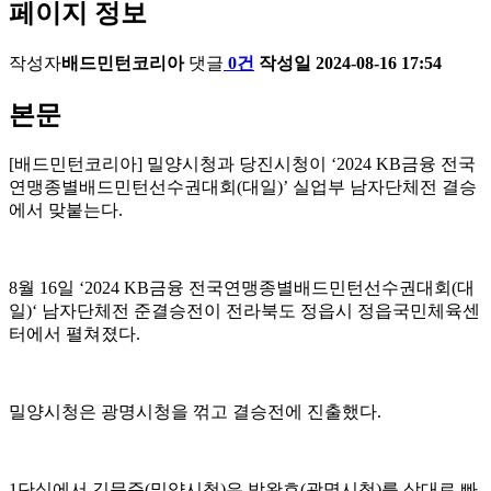
페이지 정보
작성자
배드민턴코리아
댓글
0건
작성일
2024-08-16 17:54
본문
[
배드민턴코리아
]
밀양시청과 당진시청이
‘2024 KB
금융 전국
연맹종별배드민턴선수권대회
(
대일
)’
실업부 남자단체전 결승
에서 맞붙는다
.
8
월
16
일
‘2024 KB
금융 전국연맹종별배드민턴선수권대회
(
대
일
)‘
남자단체전 준결승전이 전라북도 정읍시 정읍국민체육센
터에서 펼쳐졌다
.
밀양시청은 광명시청을 꺾고 결승전에 진출했다
.
1
단식에서 김문준
(
밀양시청
)
은 박완호
(
광명시청
)
를 상대로 빠