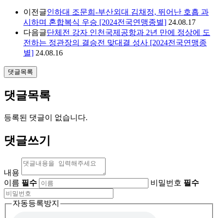
이전글
인하대 조문희-부산외대 김채정, 뛰어난 호흡 과
시하며 혼합복식 우승 [2024전국연맹종별]
24.08.17
다음글
단체전 강자 인천국제공항과 2년 만에 정상에 도
전하는 정관장의 결승전 맞대결 성사 [2024전국연맹종
별]
24.08.16
댓글목록
댓글목록
등록된 댓글이 없습니다.
댓글쓰기
내용
이름
필수
비밀번호
필수
자동등록방지