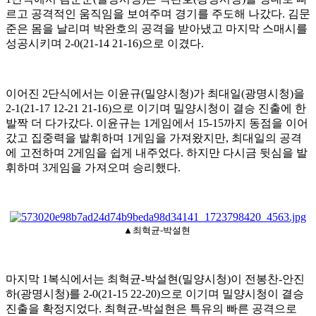
르고 공격적인 움직임을 보여주며 경기를 주도해 나갔다
.
김문
준은 몸을 날리며 박완호의 공격을 받아냈고 마지막 스매시를
성공시키며
2-0(21-14 21-16)
으로 이겼다
.
이어진
2
단식에서는 이윤규
(
밀양시청
)
가 최대일
(
광명시청
)
을
2-1(21-17 12-21 21-16)
으로 이기며 밀양시청이 결승 진출에 한
발짝 더 다가갔다
.
이윤규는
1
게임에서
15-15
까지 동점을 이어
갔고 집중력을 발휘하며
1
게임을 가져왔지만
,
최대일의 공격
에 고전하며
2
게임을 쉽게 내주었다
.
하지만 다시금 뒷심을 발
휘하며
3
게임을 가져오며 승리했다
.
▲최혁균-박설현
마지막
1
복식에서는 최혁균
-
박설현
(
밀양시청
)
이 전봉찬
-
안진
하
(
광명시청
)
를
2-0(21-15 22-20)
으로 이기며 밀양시청이 결승
진출을 확정지었다
.
최혁균
-
박설현은 특유의 빠른 공격으로