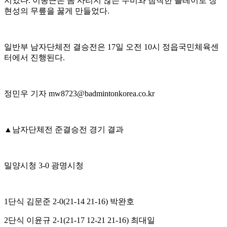
지었다
.
이동근은 몸 사리지 않는 수비와 침착한 플레이로 장
현성의 무릎을 꿇게 만들었다
.
일반부 남자단체전 결승전은
17
일 오전
10
시 정읍국민체육센
터에서 진행된다
.
정민우 기자
mw8723@badmintonkorea.co.kr
▲
남자단체전 준결승전 경기 결과
밀양시청
3-0
광명시청
1
단식 김문준
2-0(21-14 21-16)
박완호
2
단식 이윤규
2-1(21-17 12-21 21-16)
최대일