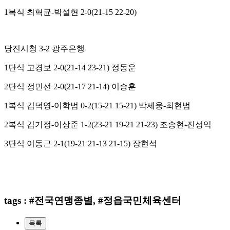
1
복식 최혁균
-
박설현
2-0(21-15 22-20)
당진시청
3-2
광주은행
1
단식 고경보
2-0(21-14 23-21)
정동운
2
단식 정민선
2-0(21-17 21-14)
이승훈
1
복식 김덕영
-
이학범
0-2(15-21 15-21)
박세웅
-
최현범
2
복식 김기정
-
이상준
1-2(23-21 19-21 21-23)
조송현
-
진성익
3
단식 이동근
2-1(19-21 21-13 21-15)
장현석
tags : #전국연맹종별, #정읍국민체육센터
목록