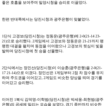
좋은 호흡을 보여주며 밀양시청을 승리로 이끌었다
.
한편 반대쪽에서는 당진시청과 광주은행이 맞붙었다
.
1
단식 고경보
(
당진시청
)
는 정동운
(
광주은행
)
에
2-0(21-14 23-
21)
으로 승리했다
. 2
게임에서 고경보와 정동운은
21-21
까지 팽
팽한 대결을 펼치며 동점을 이어왔으나 고경보의 뒷심이 빛을
발하며 당진시청에 첫 승을 선물했다
.
2
단식에서는 정민선
(
당진시청
)
이 이승훈
(
광주은행
)
을
2-0(21-
17 21-14)
으로 이겼다
.
정민선은
1
게임부터
2
점 차 점수를 유지
하며 주도권을 이어갔고
, 2
게임도 비슷한 양상을 띄며 경기를
이어갔고 승리했다
.
이어진
1
복식 김덕영
-
이학범
(
당진시청
)
은 박세웅
-
최현범
(
광주
은행
)
의 공세에 밀리는 모습을 보였다
.
경기 중반까지 비슷한