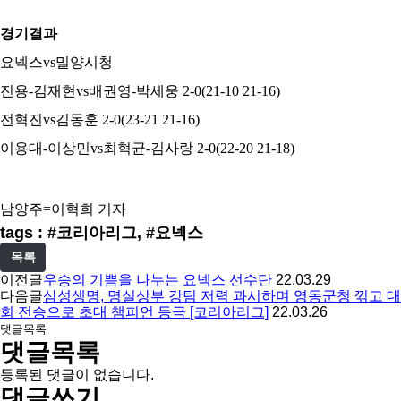
경기결과
요넥스vs밀양시청
진용-김재현vs배권영-박세웅 2-0(21-10 21-16)
전혁진vs김동훈 2-0(23-21 21-16)
이용대-이상민vs최혁균-김사랑 2-0(22-20 21-18)
남양주=이혁희 기자
tags : #코리아리그, #요넥스
목록
이전글
우승의 기쁨을 나누는 요넥스 선수단
22.03.29
다음글
삼성생명, 명실상부 강팀 저력 과시하며 영동군청 꺾고 대
회 전승으로 초대 챔피언 등극 [코리아리그]
22.03.26
댓글목록
댓글목록
등록된 댓글이 없습니다.
댓글쓰기