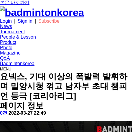
본문 바로가기
Login
|
Sign in
|
Subscribe
News
Tournament
People & Lesson
Product
Photo
Magazine
Q&A
Badmintonkorea
MENU
news
요넥스, 기대 이상의 폭발력 발휘하
며 밀양시청 꺾고 남자부 초대 챔피
언 등극 [코리아리그]
페이지 정보
작
배
댓
작
0건
2022-03-27 22:49
성
드
글
성
본
자
민
일
문
턴