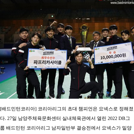
코
리
아
[배드민턴코리아] 코리아리그의 초대 챔피언은 요넥스로 정해졌
다. 27일 남양주체육문화센터 실내체육관에서 열린 2022 DB그
룹 배드민턴 코리아리그 남자일반부 결승전에서 요넥스가 밀양