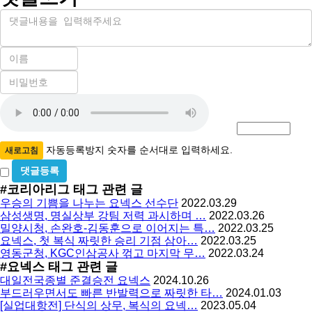
내
용
이
름
비
필
밀
수
자
번
호
동
필
등
수
록
자동등록방지 숫자를 순서대로 입력하세요.
새로고침
방
비
밀
지
#코리아리그
태그 관련 글
글
우승의 기쁨을 나누는 요넥스 선수단
2022.03.29
사
삼성생명, 명실상부 강팀 저력 과시하며 …
2022.03.26
용
밀양시청, 손완호-김동훈으로 이어지는 특…
2022.03.25
요넥스, 첫 복식 짜릿한 승리 기점 삼아…
2022.03.25
영동군청, KGC인삼공사 꺾고 마지막 무…
2022.03.24
#요넥스
태그 관련 글
대일전국종별 준결승전 요넥스
2024.10.26
부드러우면서도 빠른 반발력으로 짜릿한 타…
2024.01.03
[실업대항전] 단식의 상무, 복식의 요넥…
2023.05.04