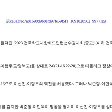
 펼쳐진
‘2023
전국학교대항배드민턴선수권대회
(
중고
)’(
이하 전
-
이형우
(
광명북고
)
를 상대로
2-0(21-16 22-20)
으로 따돌리고 정상
-13
으로 이선진
-
이형우의 역전을 허용했다
.
그러나 박준형
-
이민
기를 감지한 박준형
-
이민욱이 맹공을 펼치며 이선진
-
이형우를 상