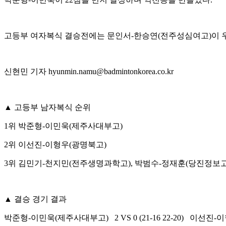
고등부 여자복식 결승전에는 문인서
-
한승연
(
전주성심여고
)
이 
신현민 기자
hyunmin.namu@badmintonkorea.co.kr
▲
고등부 남자복식 순위
1
위 박준형
-
이민욱
(
제주사대부고
)
2
위 이선진
-
이형우
(
광명북고
)
3
위 김민기
-
천지민
(
전주생명과학고
),
박범수
-
정재훈
(
당진정보
▲
결승 경기 결과
박준형
-
이민욱
(
제주사대부고
) 2 VS 0 (21-16 22-20)
이선진-