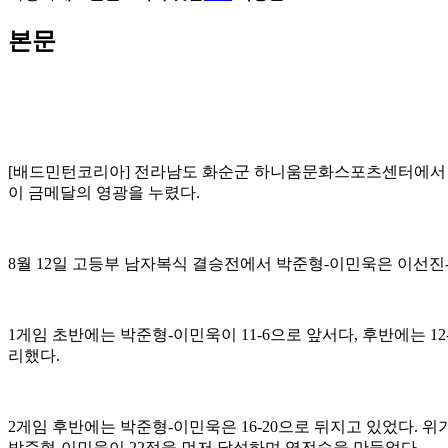
본문
[
배드민턴코리아
]
전라남도 화순군 하니움문화스포츠센터에서
이 금메달의 영광을 누렸다
.
8
월
12
일 고등부 남자복식 결승전에서 박준형
-
이민욱은 이선진
1
게임 초반에는 박준형
-
이민욱이
11-6
으로 앞서다
,
후반에는
12
리했다
.
2
게임 후반에는 박준형
-
이민욱은
16-20
으로 뒤지고 있었다
.
위
박준형
-
이민욱이
22
점을 먼저 달성하며 역전승을 만들었다
.