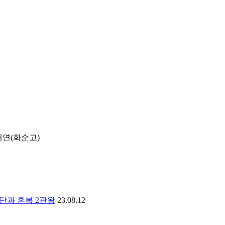
서연
(
화순고
)
단과 혼복 2관왕
23.08.12