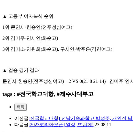
▲
고등부 여자복식 순위
1
위 문인서
-
한승연
(
전주성심여고
)
2
위 김미주
-
연서연
(
화순고
)
3
위 김미소
-
안원희
(
화순고
),
구서연
-
박주은
(
김천여고
)
▲
결승 경기 결과
문인서
-
한승연
(
전주성심여고
) 2 VS 0(21-8 21-14)
김미주
-
연
tags : #전국학교대항, #제주사대부고
목록
이전글
[전국학교대항] 전남기술과학고 박성주, 개인전 남
다음글
[2023코리아오픈] 열정, 뜨겁게!
23.08.11