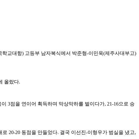
국학교대항
)
고등부 남자복식에서 박준형
-
이민욱
(
제주사대부고
)
에 올랐다
.
욱이
3
점을 연이어 획득하며 막상막하를 벌이다가
, 21-16
으로 승
대로
20-20
동점을 만들었다
.
결국 이선진
-
이형우가 범실을 냈고
,