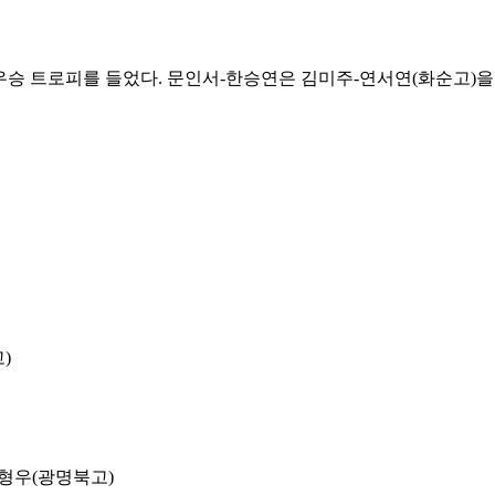
우승 트로피를 들었다
.
문인서
-
한승연은 김미주
-
연서연
(
화순고
)
고
)
이형우
(
광명북고
)