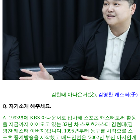
김현태 아나운서(父)
,
김영찬 캐스터(子)
Q.
자기소개 해주세요
.
A. 1993
년에
KBS
아나운서로 입사해 스포츠 캐스터로써 활동
을 지금까지 이어오고 있는
32
년 차 스포츠캐스터 김현태
(
김
영찬 캐스터 아버지
)
입니다
. 1995
년부터 농구를 시작으로 스
포츠 중계방송을 시작했고 배드민턴은
‘2002
년 부산 아시안게