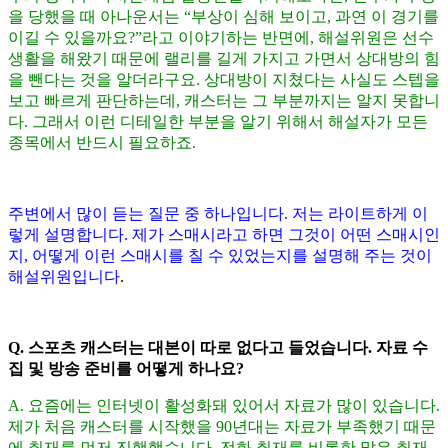
을 당했을 때 아나운서는
“
부상이 심해 보이고
,
과연 이 경기를
이길 수 있을까요
?”
라고 이야기하는 반면에
,
해설위원은 선수
생활을 해왔기 때문에 랠리를 길게 가지고 가면서 상대방의 힘
을 뺀다는 것을 알더라구요
.
상대방이 지쳤다는 사실도 스텝을
보고 빠르게 판단하는데
,
캐스터는 그 부분까지는 알지 못합니
다
.
그래서 이런 디테일한 부분을 알기 위해서 해설자가 모든
종목에서 반드시 필요하죠
.
주변에서 많이 듣는 질문 중 하나입니다
.
저는 라이트하게 이
렇게 설명합니다
.
제가 스매시라고 하면 그것이 어떤 스매시인
지
,
어떻게 이런 스매시를 칠 수 있었는지를 설명해 주는 것이
해설위원입니다
.
Q.
스포츠 캐스터는 대본이 따로 없다고 들었습니다
.
자료 수
집 및 방송 준비를 어떻게 하나요
?
A.
요즘에는 인터넷이 활성화돼 있어서 자료가 많이 있습니다
.
제가 처음 캐스터를 시작했을
90
년대는 자료가 부족했기 때문
에 취재를 먼저 진행했습니다
.
전화 취재를 비롯한 많은 취재