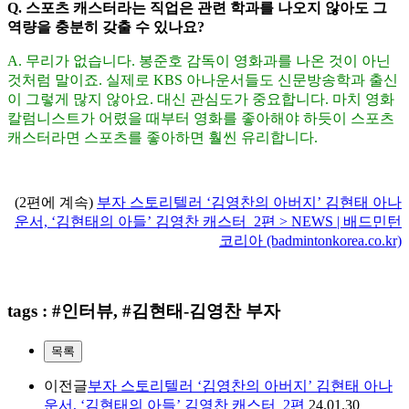
Q.
스포츠 캐스터라는 직업은 관련 학과를 나오지 않아도 그
역량을 충분히 갖출 수 있나요
?
A.
무리가 없습니다
.
봉준호 감독이 영화과를 나온 것이 아닌
것처럼 말이죠
.
실제로
KBS
아나운서들도 신문방송학과 출신
이 그렇게 많지 않아요
.
대신 관심도가 중요합니다
.
마치 영화
칼럼니스트가 어렸을 때부터 영화를 좋아해야 하듯이 스포츠
캐스터라면 스포츠를 좋아하면 훨씬 유리합니다
.
(2편에 계속)
부자 스토리텔러 ‘김영찬의 아버지’ 김현태 아나
운서, ‘김현태의 아들’ 김영찬 캐스터_2편 > NEWS | 배드민턴
코리아 (badmintonkorea.co.kr)
tags : #인터뷰, #김현태-김영찬 부자
목록
이전글
부자 스토리텔러 ‘김영찬의 아버지’ 김현태 아나
운서, ‘김현태의 아들’ 김영찬 캐스터_2편
24.01.30