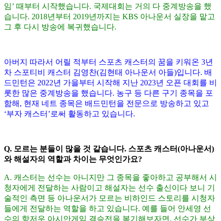
임
’
때부터 시작했습니다
.
국제대회는 거의 다 중계방송을 했
습니다
. 2018
년부터
2019
년까지는
KBS
아나운서 실장을 맡고
그 후 다시 방송에 복귀했습니다
.
아버지 따라서 어릴 적부터 스포츠 캐스터의 꿈을 키워온
3
년
차 스포티비 캐스터 김영찬
(
김현태 아나운서 아들
)
입니다
.
배
드민턴은
2022
년 가을부터 시작해 지난
2023
년 오픈 대회를 비
롯한 많은 중계방송을 했습니다
.
농구 등 다른 구기 종목을 포
함해
,
현재 네트 종목은 배드민턴을 전문으로 방송하고 있고
‘
부자 캐스터
’
로써 활동하고 있습니다
.
Q.
모르는 분들이 많을 것 같습니다
.
스포츠 캐스터
(
아나운서
)
와 해설자의 역할과 차이는 무엇인가요
?
A.
캐스터는 선수는 아니지만 그 종목을 좋아하고 공부해서 시
청자에게 전달하는 사람이고 해설자는 선수 출신이다 보니 기
술적인 측면 등 아나운서가 모르는 비하인드 스토리를 시청자
들에게 전달하는 역할을 하고 있습니다
.
예를 들어 안세영 선
수의 항저우 아시안게임 결승전을 복기해보자면
,
선수가 부상