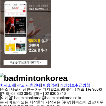
회사소개
|
광고·제휴안내
|
이용약관
|
개인정보취급방침
[주소] 서울시 금천구 가산디지털2로 98 롯데IT캐슬 1동 906호
|
[전화] 02 830 3845
|
[팩스] 02 830 3846
[이메일] badmintonkorea@badmintonkorea.co.kr
본 사이트의 모든 저작물의 저작권은 (주)경향북스에 있으며 무