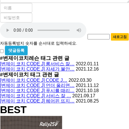
이
름
비
필
밀
수
자
번
호
동
필
새로고침
등
수
자동등록방지 숫자를 순서대로 입력하세요.
록
비
방
밀
#변제이코치레슨
태그 관련 글
지
글
[변제이 코치 CODE J] 롱서비스 잘…
2022.01.11
사
[변제이 코치 CODE J] 자세가 불안…
2021.12.16
용
#변제이코치
태그 관련 글
[변제이 코치 CODE J] CODE J…
2022.03.30
[변제이 코치 CODE J] 언더 올리면…
2021.11.12
[변제이 코치 CODE J] 푸시를 때리…
2021.10.18
[변제이 코치 CODE J] 서비스 잘 …
2021.09.17
[변제이 코치 CODE J] 헤어핀 뜨지…
2021.08.25
BEST