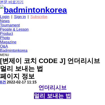
본문 바로가기
Login
|
Sign in
|
Subscribe
News
Tournament
People & Lesson
Product
Photo
Magazine
Q&A
Badmintonkorea
MENU
people
[변제이 코치 CODE J] 언더리시브
멀리 보내는 법
페이지 정보
작
배
댓
작
0건
2022-02-17 11:15
성
드
글
성
본
언더리시브
자
민
일
문
턴
멀리 보내는 법
코
리